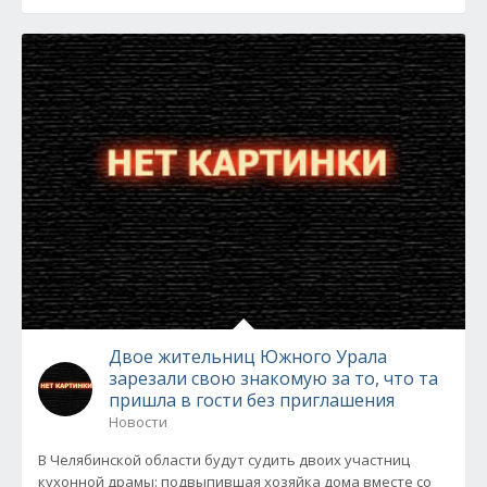
Двое жительниц Южного Урала
зарезали свою знакомую за то, что та
пришла в гости без приглашения
Новости
В Челябинской области будут судить двоих участниц
кухонной драмы: подвыпившая хозяйка дома вместе со