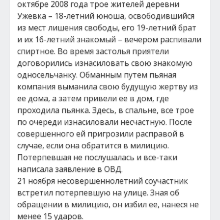
октябре 2008 года трое жителей деревни
Ужевка – 18-летний юноша, освободившийся
из мест лишения свободы, его 19-летний брат
и их 16-летний знакомый – вечером распивали
спиртное. Во время застолья приятели
договорились изнасиловать свою знакомую
односельчанку. Обманным путем пьяная
компания выманила свою будущую жертву из
ее дома, а затем привели ее в дом, где
проходила пьянка. Здесь, в спальне, все трое
по очереди изнасиловали несчастную. После
совершенного ей пригрозили расправой в
случае, если она обратится в милицию.
Потерпевшая не послушалась и все-таки
написала заявление в ОВД.
21 ноября несовершеннолетний соучастник
встретил потерпевшую на улице. Зная об
обращении в милицию, он избил ее, нанеся не
менее 15 ударов.