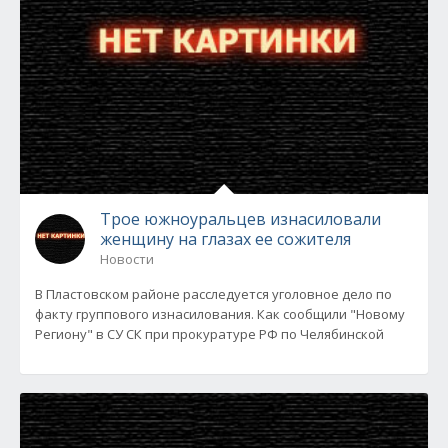
Трое южноуральцев изнасиловали
женщину на глазах ее сожителя
Новости
В Пластовском районе расследуется уголовное дело по
факту группового изнасилования. Как сообщили "Новому
Региону" в CУ СК при прокуратуре РФ по Челябинской