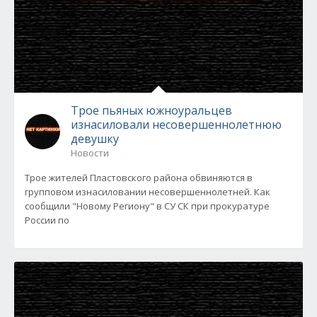
Трое пьяных южноуральцев
изнасиловали несовершеннолетнюю
девушку
Новости
Трое жителей Пластовского района обвиняются в
групповом изнасиловании несовершеннолетней. Как
сообщили "Новому Региону" в СУ СК при прокуратуре
России по