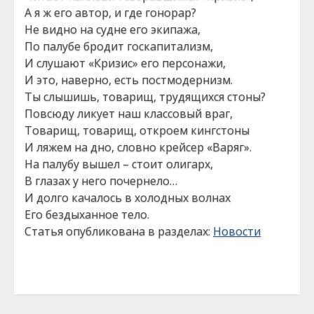
А я ж его автор, и где гонорар?
Не видно на судне его экипажа,
По палубе бродит госкапитализм,
И слушают «Кризис» его персонажи,
И это, наверно, есть постмодернизм.
Ты слышишь, товарищ, трудящихся стоны?
Повсюду ликует наш классовый враг,
Товарищ, товарищ, откроем кингстоны
И ляжем на дно, словно крейсер «Варяг».
На палубу вышел – стоит олигарх,
В глазах у него почернело…
И долго качалось в холодных волнах
Его бездыханное тело.
Статья опубликована в разделах:
Новости