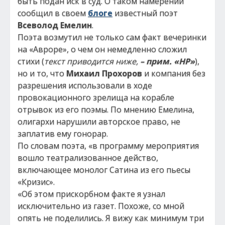
быть подан иск в суд. О таком намерении
сообщил в своем
блоге
известный поэт
Всеволод Емелин
.
Поэта возмутил не только сам факт вечеринки
на «Авроре», о чем он немедленно сложил
стихи (
текст приводится ниже,
– прим. «НР»
),
но и то, что
Михаил Прохоров
и компания без
разрешения использовали в ходе
провокационного зрелища на корабле
отрывок из его поэмы. По мнению Емелина,
олигархи нарушили авторское право, не
заплатив ему гонорар.
По словам поэта, «в программу мероприятия
вошло театрализованное действо,
включающее монолог Сатина из его пьесы
«Кризис».
«Об этом прискорбном факте я узнал
исключительно из газет. Похоже, со мной
опять не поделились. Я вижу как минимум три