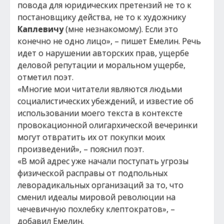
повода для юридических претензий не то к
постановщику действа, не то к художнику
Каплевичу
(мне незнакомому). Если это
конечно не одно лицо», – пишет Емелин. Речь
идет о нарушении авторских прав, ущербе
деловой репутации и моральном ущербе,
отметил поэт.
«Многие мои читатели являются людьми
социалистических убеждений, и известие об
использовании моего текста в контексте
провокационной олигархической вечеринки
могут отвратить их от покупки моих
произведений», – пояснил поэт.
«В мой адрес уже начали поступать угрозы
физической расправы от подпольных
леворадикальных организаций за то, что
сменил идеалы мировой революции на
чечевичную похлебку клептократов», –
добавил Емелин.