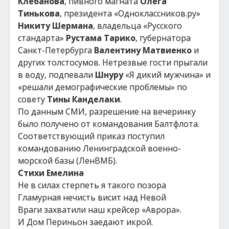
Клебанова
, пивного магната
Олега
Тинькова
, президента «Одноклассников.ру»
Никиту Шермана
, владельца «Русского
стандарта»
Рустама Тарико
, губернатора
Санкт-Петербурга
Валентину Матвиенко
и
других толстосумов. Нетрезвые гости прыгали
в воду, подпевали
Шнуру
«Я дикий мужчина» и
«решали демографические проблемы» по
совету
Тины Канделаки
.
По данным СМИ, разрешение на вечеринку
было получено от командования Балтфлота.
Соответствующий приказ поступил
командованию Ленинградской военно-
морской базы (ЛенВМБ).
Стихи Емелина
Не в силах стерпеть я такого позора
Гламурная нечисть висит над Невой
Враги захватили наш крейсер «Аврора».
И Дом Периньон заедают икрой.