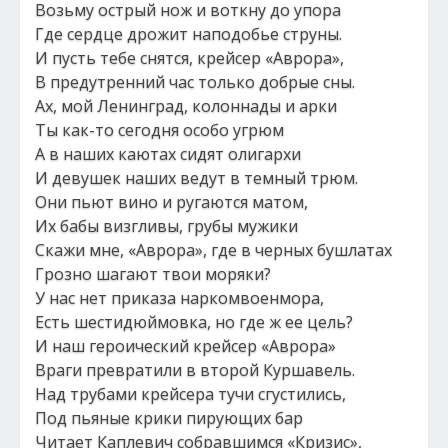
Возьму острый нож и воткну до упора
Где сердце дрожит наподобье струны.
И пусть тебе снятся, крейсер «Аврора»,
В предутренний час только добрые сны.
Ах, мой Ленинград, колоннады и арки
Ты как-то сегодня особо угрюм
А в наших каютах сидят олигархи
И девушек наших ведут в темный трюм.
Они пьют вино и ругаются матом,
Их бабы визгливы, грубы мужики
Скажи мне, «Аврора», где в черных бушлатах
Грозно шагают твои моряки?
У нас нет приказа наркомвоенмора,
Есть шестидюймовка, но где ж ее цель?
И наш героический крейсер «Аврора»
Враги превратили в второй Куршавель.
Над трубами крейсера тучи сгустились,
Под пьяные крики пирующих бар
Читает Каплевич собравшимся «Кризис»,