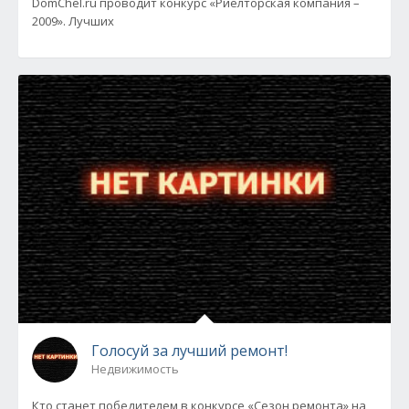
DomChel.ru проводит конкурс «Риелторская компания –
2009». Лучших
Голосуй за лучший ремонт!
Недвижимость
Кто станет победителем в конкурсе «Сезон ремонта» на