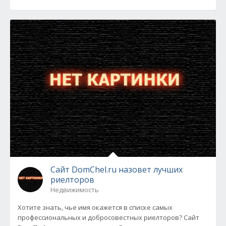
Сайт DomChel.ru назовет лучших
риелторов
Недвижимость
Хотите знать, чье имя окажется в списке самых
профессиональных и добросовестных риелторов? Сайт