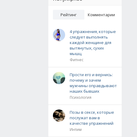
Рейтинг
Комментарии
4 упражнения, которые
следует выполнять
каждой женщине для
вытянутых, сухих
мышц.
Фитнес
Прости его и вернись:
почему и зачем
мужчины оправдывают
наших бывших
Психология
Позы в сексе, которые
послужат вам в
качестве упражнений
Интим