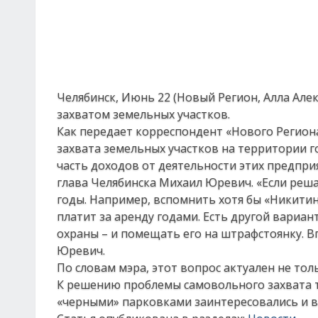
Челябинск, Июнь 22 (Новый Регион, Алла Але
захватом земельных участков.
Как передает корреспондент «Нового Региона
захвата земельных участков на территории г
часть доходов от деятельности этих предпри
глава Челябинска Михаил Юревич. «Если реша
годы. Например, вспомнить хотя бы «Никитинс
платит за аренду годами. Есть другой вариа
охраны – и помещать его на штрафстоянку. В
Юревич.
По словам мэра, этот вопрос актуален не толь
К решению проблемы самовольного захвата т
«черными» парковками заинтересовались и в