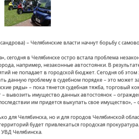
ксандрова) – Челябинские власти начнут борьбу с само
», сегодня в Челябинске остро встала проблема незако
орода, например, незаконные автостоянки. В результат
ятий не попадает в городской бюджет. Сегодня об этом
ть данную проблему в судебном порядке – это может за
кие ряды» – пока тянется судебная тяжба, торговый ко
нт – вывозить имущество данных автостоянок – огражден
последствии им придется выкупать свое имущество», – 
ко для Челябинска, но и для городов Челябинской облас
ерриторий будет привлекаться городская прокуратура.
 УВД Челябинска.