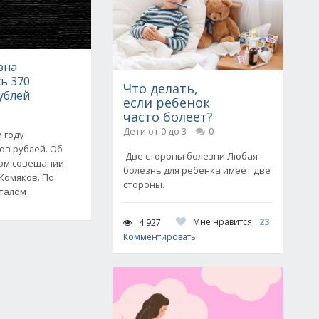
зна
ь 370
Что делать,
ублей
если ребенок
часто болеет?
Дети от 0 до 3
0
 году
ов рублей. Об
Две стороны болезни Любая
ном совещании
болезнь для ребенка имеет две
Комяков. По
стороны.
талом
Мне нравится
23
4 927
Комментировать