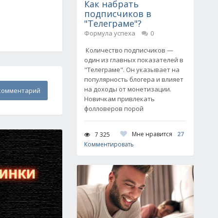
Как набрать
подписчиков в
"Телеграме"?
Формула успеха
0
Количество подписчиков —
один из главных показателей в
"Телеграме". Он указывает на
популярность блогера и влияет
на доходы от монетизации.
комментарий
Новичкам привлекать
фолловеров порой
Мне нравится
27
7 325
Комментировать