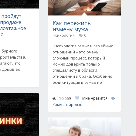
е пройдут
 продаже
Как пережить
алоэтажное
измену мужа
во
Психология
0
Психология семьи и семейных
е бурного
отношений – это очень
троительства.
сложный процесс, который
агают, что
можно доверить только
х домов во
специалисту в области
отношений и брака. Особенно,
если ситуация в семье не
Мне нравится
46
10 669
Комментировать