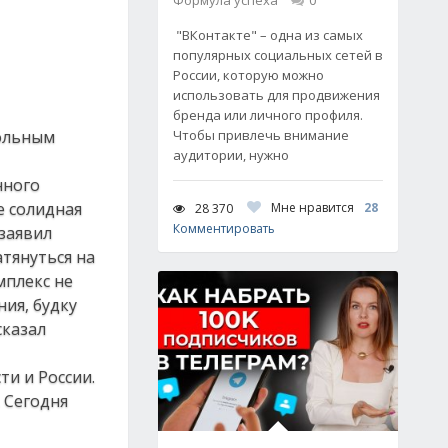
Формула успеха
0
"ВКонтакте" – одна из самых
популярных социальных сетей в
России, которую можно
использовать для продвижения
бренда или личного профиля.
вольным
Чтобы привлечь внимание
аудитории, нужно
нного
е солидная
Мне нравится
28
28 370
Комментировать
 заявил
тянуться на
мплекс не
ия, будку
сказал
ти и России.
 Сегодня