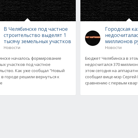
В Челябинске под частное
Городская ка
строительство выделят 1
недосчиталас
тысячу земельных участков
миллионов р
Новости
Новости
инске началось формирование
Бюджет Челябинска в этом
ых участков под частное
недосчитался 370 миллион
льство. Как уже сообщал "Новый
этом сегодня на аппарат
, в городе решили вернуться к
сообщил вице-мэр Сергей 
ке
сравнению с первым квар