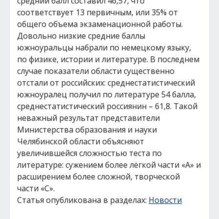
средний балл составил 46,57, что
соответствует 13 первичным, или 35% от
общего объема экзаменационной работы.
Довольно низкие средние баллы
южноуральцы набрали по немецкому языку,
по физике, истории и литературе. В последнем
случае показатели области существенно
отстали от российских: среднестатистический
южноуралец получил по литературе 54 балла,
среднестатистический россиянин – 61,8. Такой
неважный результат представители
Министерства образования и науки
Челябинской области объясняют
увеличившейся сложностью теста по
литературе: сужением более лёгкой части «А» и
расширением более сложной, творческой
части «С».
Статья опубликована в разделах:
Новости