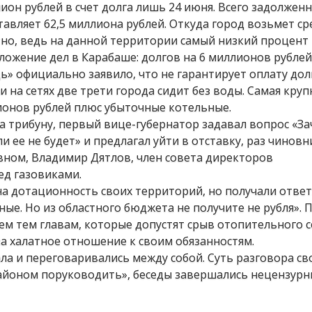
он рублей в счет долга лишь 24 июня. Всего задолжен
авляет 62,5 миллиона рублей. Откуда город возьмет ср
тно, ведь на данной территории самый низкий процент
ложение дел в Карабаше: долгов на 6 миллионов рублей
 официально заявило, что не гарантирует оплату дол
и на сетях две трети города сидит без воды. Самая круп
лионов рублей плюс убыточные котельные.
 трибуну, первый вице-губернатор задавал вопрос «З
и ее не будет» и предлагал уйти в отставку, раз чиновн
овном, Владимир Дятлов, член совета директоров
ед газовиками.
на дотационность своих территорий, но получали ответ
ые. Но из областного бюджета не получите не рубля». 
м тем главам, которые допустят срыв отопительного с
а халатное отношение к своим обязанностям.
ла и переговаривались между собой. Суть разговора св
айоном поруководить», беседы завершались нецензур