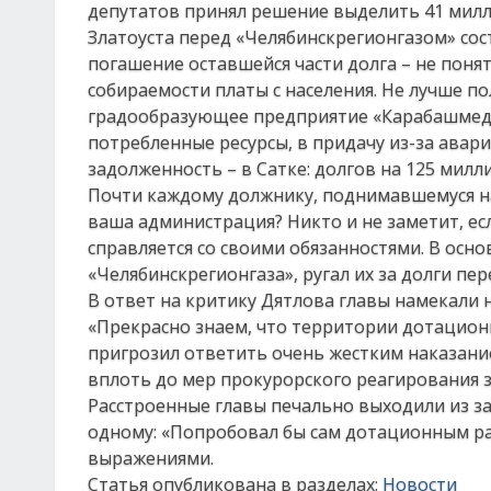
депутатов принял решение выделить 41 милли
Златоуста перед «Челябинскрегионгазом» сост
погашение оставшейся части долга – не поня
собираемости платы с населения. Не лучше по
градообразующее предприятие «Карабашмедь»
потребленные ресурсы, в придачу из-за авари
задолженность – в Сатке: долгов на 125 мил
Почти каждому должнику, поднимавшемуся на
ваша администрация? Никто и не заметит, есл
справляется со своими обязанностями. В осн
«Челябинскрегионгаза», ругал их за долги пер
В ответ на критику Дятлова главы намекали 
«Прекрасно знаем, что территории дотационн
пригрозил ответить очень жестким наказание
вплоть до мер прокурорского реагирования з
Расстроенные главы печально выходили из за
одному: «Попробовал бы сам дотационным р
выражениями.
Статья опубликована в разделах:
Новости