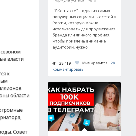
Формула успеха
0
"ВКонтакте" – одна из самых
популярных социальных сетей в
России, которую можно
использовать для продвижения
бренда или личного профиля.
Чтобы привлечь внимание
аудитории, нужно
 сезоном
ые власти
Мне нравится
28
28 419
Комментировать
ся к
ным
иллионов.
роны области
 огромные
ернатора,
воды. Совет