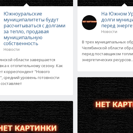
Южноуральские
На Южном Ур
муниципалитеты будут
долги муниц
рассчитываться с долгами
перед энерг
за тепло, продавая
Новости
муниципальную
В трех муниципальных об
собственность
Челябинской области обр
Новости
перед поставщиком топли
инской области завершается
энергетических ресурсов..
вка к отопительному сезону. Как
т корреспондент "Нового
", средний уровень готовности
 составляет