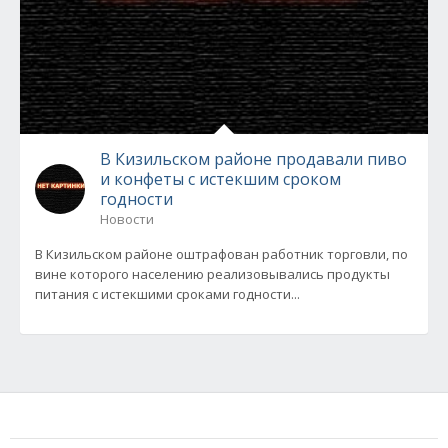
В Кизильском районе продавали пиво
и конфеты с истекшим сроком
годности
Новости
В Кизильском районе оштрафован работник торговли, по
вине которого населению реализовывались продукты
питания с истекшими сроками годности...