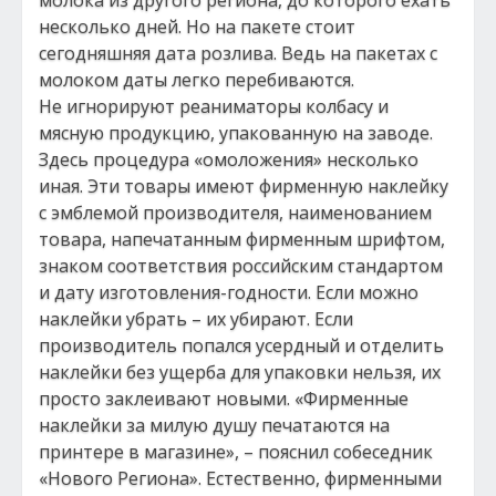
молока из другого региона, до которого ехать
несколько дней. Но на пакете стоит
сегодняшняя дата розлива. Ведь на пакетах с
молоком даты легко перебиваются.
Не игнорируют реаниматоры колбасу и
мясную продукцию, упакованную на заводе.
Здесь процедура «омоложения» несколько
иная. Эти товары имеют фирменную наклейку
с эмблемой производителя, наименованием
товара, напечатанным фирменным шрифтом,
знаком соответствия российским стандартом
и дату изготовления-годности. Если можно
наклейки убрать – их убирают. Если
производитель попался усердный и отделить
наклейки без ущерба для упаковки нельзя, их
просто заклеивают новыми. «Фирменные
наклейки за милую душу печатаются на
принтере в магазине», – пояснил собеседник
«Нового Региона». Естественно, фирменными