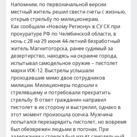
Напомним, по первоначальной версии
местный житель решил свести счеты с жизнью,
открыв стрельбу по милиционерам.
Как сообщили «Новому Региону» в СУ СК при
прокуратуре РФ по Челябинской области, в
ночь с 28 на 29 июня 44-летний безработный
житель Магнитогорска, ранее судимый за
дезертирство, находясь на окраине города,
испытывал самодельное оружие – пистолет
марки ИЖ-12. Выстрелы услышали
проходившие мимо двое сотрудников
милиции. Милиционеры подошли к
стрелявшему и потребовали прекратить
стрельбу. В ответ гражданин направил
пистолет в их сторону и выстрелил, однако в
этот момент произошла осечка. Мужчина
попытался перезарядить пистолет, но вовремя
был обезврежен людьми в погонах. При
задержании у стрелка был изъят самодельный