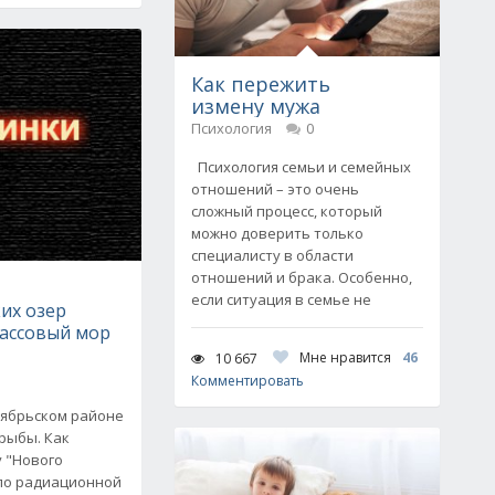
Как пережить
измену мужа
Психология
0
Психология семьи и семейных
отношений – это очень
сложный процесс, который
можно доверить только
специалисту в области
отношений и брака. Особенно,
если ситуация в семье не
их озер
ассовый мор
Мне нравится
46
10 667
Комментировать
тябрьском районе
рыбы. Как
 "Нового
 по радиационной