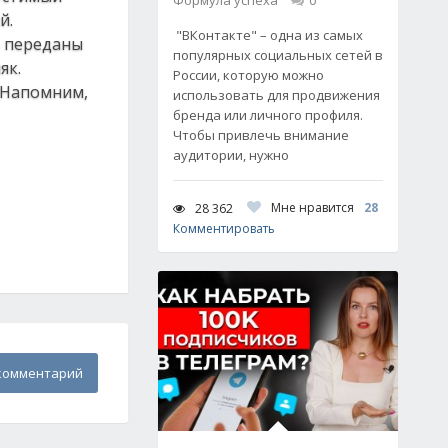
Формула успеха
0
й.
"ВКонтакте" – одна из самых
в переданы
популярных социальных сетей в
як.
России, которую можно
 Напомним,
использовать для продвижения
бренда или личного профиля.
Чтобы привлечь внимание
аудитории, нужно
Мне нравится
28
28 362
Комментировать
комментарий