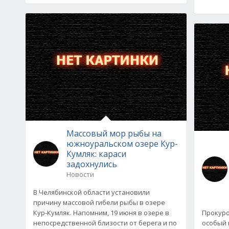
Массовый мор рыбы на
южноуральском озере Кур-
Кумляк: караси
задохнулись
Новости
В Челябинской области установили
причину массовой гибели рыбы в озере
Кур-Кумляк. Напомним, 19 июня в озере в
Прокуро
непосредственной близости от берега и по
особый 