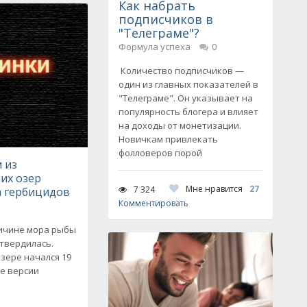
Как набрать
подписчиков в
"Телеграме"?
Формула успеха
0
Количество подписчиков —
один из главных показателей в
"Телеграме". Он указывает на
популярность блогера и влияет
на доходы от монетизации.
Новичкам привлекать
фолловеров порой
 из
их озер
Мне нравится
27
7 324
а гербицидов
Комментировать
ричине мора рыбы
дтвердилась.
зере начался 19
ве версии