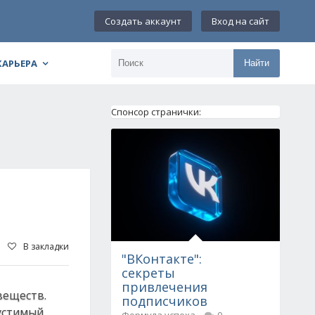
Создать аккаунт
Вход на сайт
КАРЬЕРА
Найти
Спонсор странички:
В закладки
"ВКонтакте":
секреты
привлечения
веществ.
подписчиков
устимый