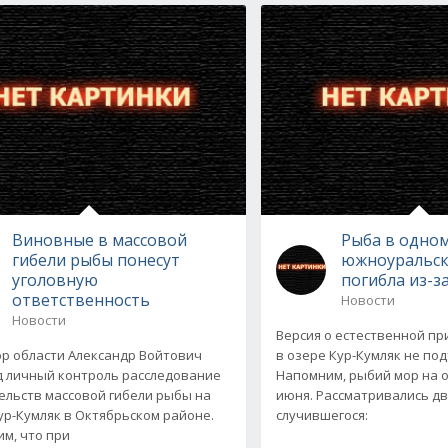
Виновные в массовой
Рыба в одном
гибели рыбы понесут
южноуральск
уголовную
погибла из-з
ответственность
Новости
Новости
Версия о естественной п
р области Александр Войтович
в озере Кур-Кумляк не по
д личный контроль расследование
Напомним, рыбий мор на о
ельств массовой гибели рыбы на
июня. Рассматривались д
ур-Кумляк в Октябрьском районе.
случившегося:
м, что при