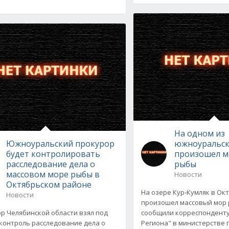
На одном из
Южноуральский прокурор
южноуральск
будет контролировать
произошел м
расследование дела о
рыбы
массовом море рыбы в
Новости
Октябрьском районе
На озере Кур-Кумляк в Ок
Новости
произошел массовый мор 
р Челябинской области взял под
сообщили корреспонденту
контроль расследование дела о
Региона" в министерстве