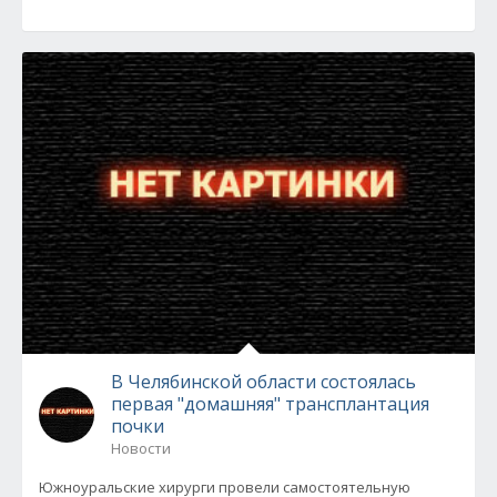
В Челябинской области состоялась
первая "домашняя" трансплантация
почки
Новости
Южноуральские хирурги провели самостоятельную