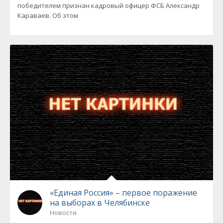
победителем признан кадровый офицер ФСБ Александр
Караваев. Об этом
«Единая Россия» – первое поражение
на выборах в Челябинске
Новости