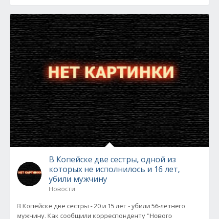
В Копейске две сестры, одной из
которых не исполнилось и 16 лет,
убили мужчину
Новости
В Копейске две сестры - 20 и 15 лет - убили 56-летнего
мужчину. Как сообщили корреспонденту "Нового