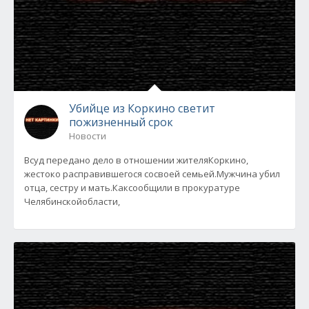
Убийце из Коркино светит
пожизненный срок
Новости
Всуд передано дело в отношении жителяКоркино,
жестоко расправившегося сосвоей семьей.Мужчина убил
отца, сестру и мать.Каксообщили в прокуратуре
Челябинскойобласти,