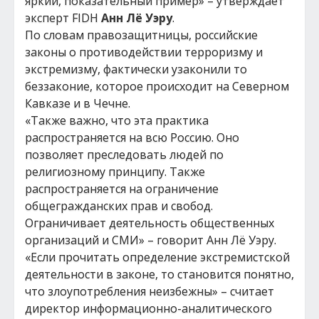
яркий, показательный пример» – утверждает
эксперт FIDH
Анн Лё Уэру
.
По словам правозащитницы, российские
законы о противодействии терроризму и
экстремизму, фактически узаконили то
беззаконие, которое происходит на Северном
Кавказе и в Чечне.
«Также важно, что эта практика
распространяется на всю Россию. Оно
позволяет преследовать людей по
религиозному принципу. Также
распространяется на ограничение
общегражданских прав и свобод.
Ограничивает деятельность общественных
организаций и СМИ» – говорит Анн Лё Уэру.
«Если прочитать определение экстремистской
деятельности в законе, то становится понятно,
что злоупотребления неизбежны» – считает
директор информационно-аналитического