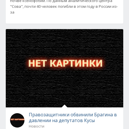
почве ксенофобии. По данным аналитического центра
"Сова", почти 40 человек погибли в этом году в России из-
за
Правозащитники обвинили Брагина в
давлении на депутатов Кусы
Новости