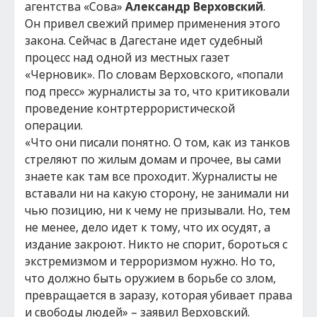
агентства «Сова»
Александр Верховский
.
Он привел свежий пример применения этого
закона. Сейчас в Дагестане идет судебный
процесс над одной из местных газет
«Черновик». По словам Верховского, «попали
под пресс» журналисты за то, что критиковали
проведение контртеррористической
операции.
«Что они писали понятно. О том, как из танков
стреляют по жилым домам и прочее, вы сами
знаете как там все проходит. Журналисты не
вставали ни на какую сторону, не занимали ни
чью позицию, ни к чему не призывали. Но, тем
не менее, дело идет к тому, что их осудят, а
издание закроют. Никто не спорит, бороться с
экстремизмом и терроризмом нужно. Но то,
что должно быть оружием в борьбе со злом,
превращается в заразу, которая убивает права
и свободы людей» – заявил Верховский.