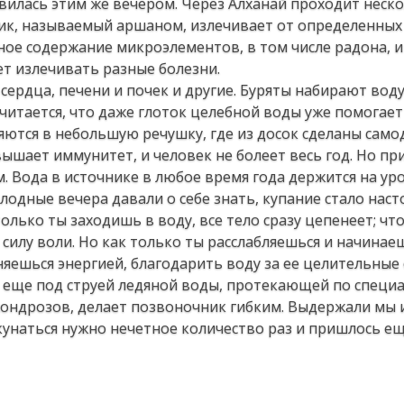
илась этим же вечером. Через Алханай проходит неск
ик, называемый аршаном, излечивает от определенных 
ое содержание микроэлементов, в том числе радона, и
ет излечивать разные болезни.
 сердца, печени и почек и другие. Буряты набирают вод
Считается, что даже глоток целебной воды уже помогает
яются в небольшую речушку, где из досок сделаны сам
овышает иммунитет, и человек не болеет весь год. Но пр
 Вода в источнике в любое время года держится на уро
олодные вечера давали о себе знать, купание стало нас
только ты заходишь в воду, все тело сразу цепенеет; чт
силу воли. Но как только ты расслабляешься и начинае
няешься энергией, благодарить воду за ее целительные 
ь еще под струей ледяной воды, протекающей по специ
хондрозов, делает позвоночник гибким. Выдержали мы и
окунаться нужно нечетное количество раз и пришлось ещ