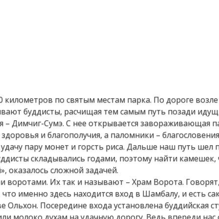
0 километров по святым местам парка. По дороге возле
дывают буддисты, расчищая тем самым путь позади иду
я – Димчиг-Сумэ. С нее открывается завораживающая п
здоровья и благополучия, а паломники – благословения
удачу пару монет и горсть риса. Дальше наш путь шел 
уддисты складывались годами, поэтому найти камешек,
», оказалось сложной задачей.
 воротами. Их так и называют – Храм Ворота. Говорят,
 что именно здесь находится вход в Шамбалу, и есть са
е Ольхон. Посередине входа установлена буддийская ст
лили молоко духам на удачную дорогу. Ведь впереди нас