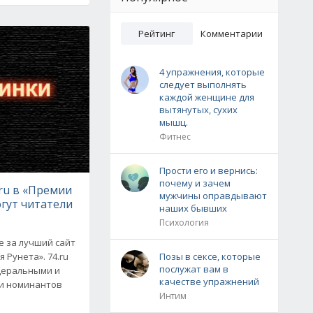
Рейтинг
Комментарии
4 упражнения, которые
следует выполнять
каждой женщине для
вытянутых, сухих
мышц.
Фитнес
Прости его и вернись:
почему и зачем
ru в «Премии
мужчины оправдывают
гут читатели
наших бывших
Психология
е за лучший сайт
 Рунета». 74.ru
Позы в сексе, которые
послужат вам в
едеральными и
качестве упражнений
ди номинантов
Интим