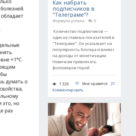
олько
Как набрать
подписчиков в
болезней.
"Телеграме"?
 обладает
Формула успеха
0
у
Количество подписчиков —
один из главных показателей в
"Телеграме". Он указывает на
одельные
популярность блогера и влияет
инять
на доходы от монетизации.
вне +1°С.
Новичкам привлекать
тоящим
фолловеров порой
обы
шь думать о
Мне нравится
27
7 326
свойства,
Комментировать
альному
 это, но
е раз