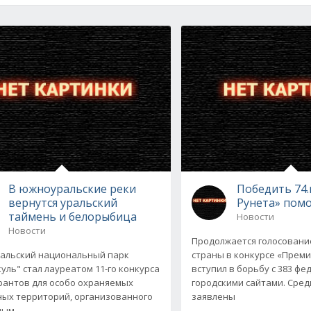
В южноуральские реки
Победить 74.
вернутся уральский
Рунета» помо
таймень и белорыбица
Новости
Новости
Продолжается голосовани
альский национальный парк
страны в конкурсе «Премия
уль" стал лауреатом 11-го конкурса
вступил в борьбу с 383 ф
рантов для особо охраняемых
городскими сайтами. Сре
ых территорий, организованного
заявлены
ным