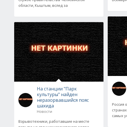
области, Кыштым, вслед за
На станции "Парк
культуры" найден
неразорвавшийся пояс
Россия о
шахида
странах
Новости
самых у
Взрывотехники, работавшие на месте
взрыва на станции московского метро