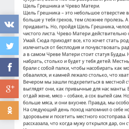
Щель Грешника и Чрево Матери.
Щель Грешника – это небольшое отверстие в 
больше у тебя грехов, тем сложнее пролезь.
придавить. Но, пройдя Щель Грешника, челов
чистого листа. Чрево Матери действительно 
Умай. Сюда приходят все, кто хочет стать р
излечиться от бесплодия и почувствовать ра
а в самом Чреве Матери стоит статуя Будды.
набрать, столько и будет у тебя детей. Мест
брали с собой палки, чтобы насобирать как 
обвалился, и камней лежало столько, что хва
Вечером мы зашли подкрепиться в местной ст
выглядят они, как привычные для нас манты. Е
отдай жене, мясо – собаке, а сок выпей сам. 
больше мяса, и они вкуснее. Правда, мы особ
На следующий день поход напомнил о себе 
здоровьем и посетить местного костоправа. 
рассказала, что когда мужу открылся дар, он с