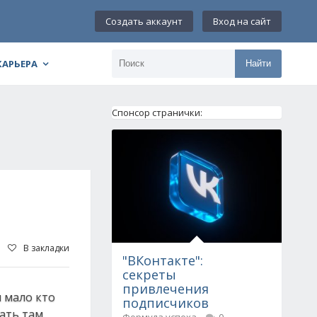
Создать аккаунт
Вход на сайт
КАРЬЕРА
Найти
Спонсор странички:
В закладки
"ВКонтакте":
секреты
привлечения
и мало кто
подписчиков
ать там.