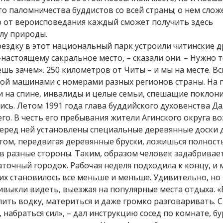
то паломничества буддистов со всей страны; о нем слож
о от вероисповедания каждый сможет получить здесь
лу природы.
оездку в этот национальный парк устроили читинские др
о-настоящему сакральное место, – сказали они. – Нужно 
шь зачем». 250 километров от Читы – и мы на месте. Вс
ной машинами с номерами разных регионов страны. На 
 на спине, инвалиды и целые семьи, спешащие поклон
сь. Летом 1991 года глава буддийского духовенства Д
его. В честь его пребывания жители Агинского округа в
Перед ней установлены специальные деревянные доски 
отом, передвигая деревянные бруски, ложишься полност
 в разные стороны. Таким, образом человек задабривает
точный городок. Рабочая неделя подходила к концу, и 
их становилось все меньше и меньше. Удивительно, но 
ивыкли видеть, выезжая на популярные места отдыха. «
 пить водку, материться и даже громко разговаривать.
абраться сил», – дал инструкцию сосед по комнате, бу