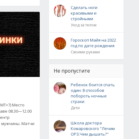
Сделать ноги
красивыми и
стройными
Уход за телом
Гороскоп Майя на 2022
год по дате рождения
Своими руками
Не пропустите
Ребенок боится спать
один: 8 способов
побороть ночные
страхи
GMT+7) Место
Дети
аве 08.30—12.00
центр
Школа доктора
 мужчины. Матчи
Комаровского "Лечим
ОРЗ.Чем дышать?"