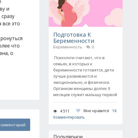
е
ву и
 сразу
 все это
Подготовка К
тронуться
Беременности
олее что
Беременность
0
ана, о
Психологи считают, что в
семьях, в которых к
беременности готовятся, дети
лучше развиваются и
эмоционально, и физически.
Организм женщины долгих 9
месяцев служит малышу первой
Мне нравится
18
4 511
Комментировать
комментарий
Популярное