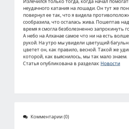
Излечился только тогда, когда начал помога
неудачного катания на лошади. Он тут же пон
повернул ее так, что я видела противоположну
сообразила, что осталась жива. Пошептав над
время я смогла безболезненно запрокинуть го
А небо на Алханае самое что ни на есть волш
рукой. На утро мы увидели цветущий багульни
цветет он, как правило, весной. Такой же уд
которой, как выяснилось, мы так мало знаем.
Статья опубликована в разделах:
Новости
Комментарии (0)