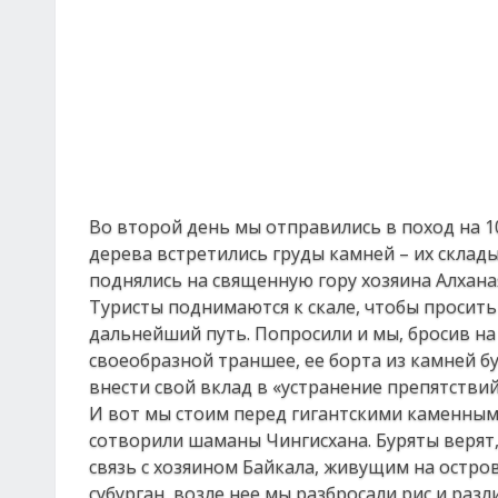
Во второй день мы отправились в поход на 1
дерева встретились груды камней – их скла
поднялись на священную гору хозяина Алхана
Туристы поднимаются к скале, чтобы просить 
дальнейший путь. Попросили и мы, бросив на 
своеобразной траншее, ее борта из камней б
внести свой вклад в «устранение препятствий
И вот мы стоим перед гигантскими каменными
сотворили шаманы Чингисхана. Буряты верят,
связь с хозяином Байкала, живущим на остров
субурган, возле нее мы разбросали рис и раз