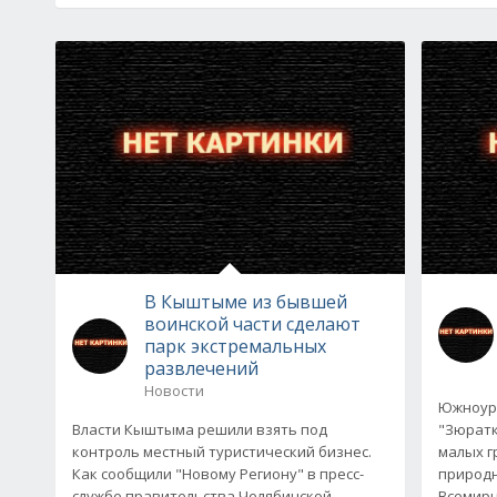
В Кыштыме из бывшей
воинской части сделают
парк экстремальных
развлечений
Новости
Южноур
Власти Кыштыма решили взять под
"Зюратк
контроль местный туристический бизнес.
малых г
Как сообщили "Новому Региону" в пресс-
природн
службе правительства Челябинской
Всемир