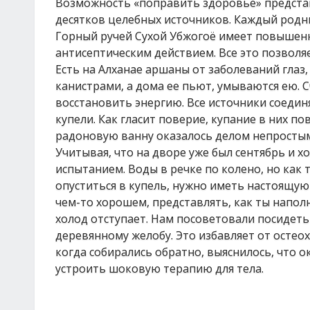
Возможность «поправить здоровье» представ
десятков целебных источников. Каждый родн
Горный ручей Сухой Убжогоё имеет повышенн
антисептическим действием. Все это позволя
Есть на Алханае аршаны от заболеваний глаз,
канистрами, а дома ее пьют, умываются ею. 
восстановить энергию. Все источники соедин
купели. Как гласит поверие, купание в них п
радоновую ванну оказалось делом непростым.
Учитывая, что на дворе уже был сентябрь и х
испытанием. Воды в речке по колено, но как 
опуститься в купель, нужно иметь настоящую 
чем-то хорошем, представлять, как ты напол
холод отступает. Нам посоветовали посидет
деревянному желобу. Это избавляет от остео
когда собирались обратно, выяснилось, что 
устроить шоковую терапию для тела.