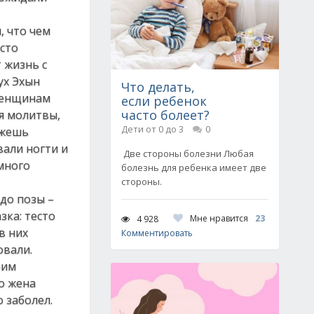
, что чем
осто
 жизнь с
ух Эхын
Что делать,
 женщинам
если ребенок
часто болеет?
я молитвы,
Дети от 0 до 3
0
ожешь
вали ногти и
Две стороны болезни Любая
емного
болезнь для ребенка имеет две
стороны.
до позы –
зка: тесто
Мне нравится
23
4 928
в них
Комментировать
овали.
оим
о жена
о заболел.