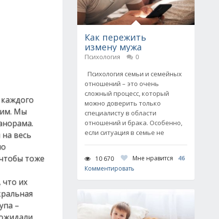
Как пережить
измену мужа
Психология
0
Психология семьи и семейных
отношений – это очень
сложный процесс, который
 каждого
можно доверить только
щим. Мы
специалисту в области
анорама.
отношений и брака. Особенно,
если ситуация в семье не
 на весь
по
 чтобы тоже
Мне нравится
46
10 670
Комментировать
 что их
кральная
упа –
 ожидали