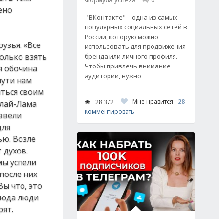
Формула успеха
0
ено
"ВКонтакте" – одна из самых
популярных социальных сетей в
России, которую можно
узья. «Все
использовать для продвижения
только взять
бренда или личного профиля.
Чтобы привлечь внимание
я обочина
аудитории, нужно
пути нам
иться своим
Мне нравится
28
28 372
алай-Лама
Комментировать
озвели
для
ью. Возле
 духов.
мы успели
после них
Вы что, это
 Сюда люди
рят.