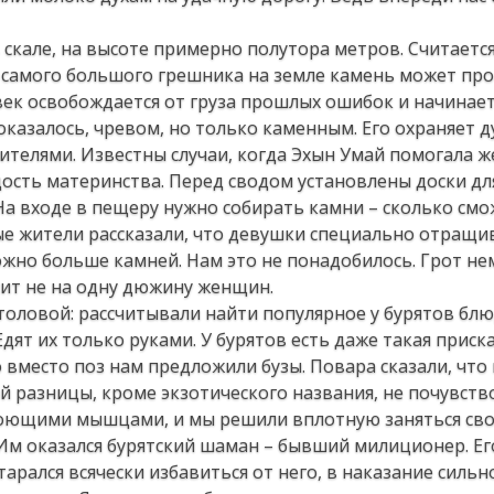
скале, на высоте примерно полутора метров. Считается
 А самого большого грешника на земле камень может пр
ек освобождается от груза прошлых ошибок и начинает
оказалось, чревом, но только каменным. Его охраняет д
одителями. Известны случаи, когда Эхын Умай помогала
дость материнства. Перед сводом установлены доски дл
 На входе в пещеру нужно собирать камни – сколько см
ные жители рассказали, что девушки специально отращи
можно больше камней. Нам это не понадобилось. Грот н
тит не на одну дюжину женщин.
оловой: рассчитывали найти популярное у бурятов блю
дят их только руками. У бурятов есть даже такая приска
Но вместо поз нам предложили бузы. Повара сказали, что 
ой разницы, кроме экзотического названия, не почувств
ноющими мышцами, и мы решили вплотную заняться св
Им оказался бурятский шаман – бывший милиционер. Ег
тарался всячески избавиться от него, в наказание сильн