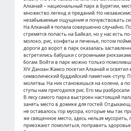
Алханай – национальный парк в Бурятии, мес
множество легенд и преданий. Но независим
незабываемые ощущения и почувствовать си
На Алханай я попала совершенно случайно. П
стремятся попасть на Байкал, но у нас есть п
молоко, рис, конфеты и печенье, потом пойме
дороги до ворот в парк оказалась заставлен
встретились бабушки с огромными рюкзаками
богам. Войти в парк можно только помоливши
XIV Данзан Жамсо посетил Алханай и освятил 
символический буддийский памятник-ступу. 
молитвы. На них становишься на колени, а п
ступы нам пригодился рис. Его мы разбросали
В лесу самого парка выстроен настоящий пала
занять место в домике для гостей. Отдыхающ
не оставалось гор мусора, которые мы так пр
же священное место, здесь нельзя мусорить,
приезжают помолиться, поправить здоровье, н