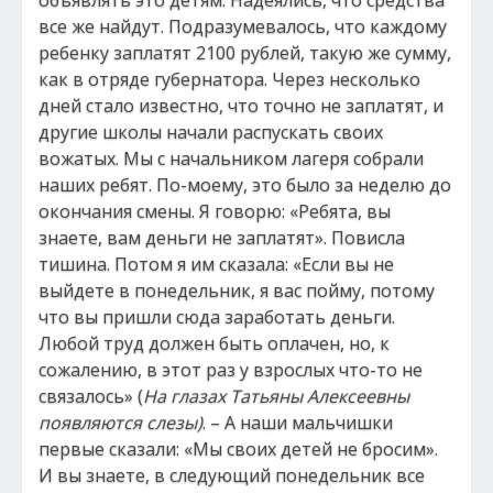
объявлять это детям. Надеялись, что средства
все же найдут. Подразумевалось, что каждому
ребенку заплатят 2100 рублей, такую же сумму,
как в отряде губернатора. Через несколько
дней стало известно, что точно не заплатят, и
другие школы начали распускать своих
вожатых. Мы с начальником лагеря собрали
наших ребят. По-моему, это было за неделю до
окончания смены. Я говорю: «Ребята, вы
знаете, вам деньги не заплатят». Повисла
тишина. Потом я им сказала: «Если вы не
выйдете в понедельник, я вас пойму, потому
что вы пришли сюда заработать деньги.
Любой труд должен быть оплачен, но, к
сожалению, в этот раз у взрослых что-то не
связалось» (
На глазах Татьяны Алексеевны
появляются слезы)
. – А наши мальчишки
первые сказали: «Мы своих детей не бросим».
И вы знаете, в следующий понедельник все