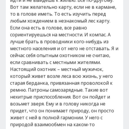
идти и не выйдешь к жилью. Все по-другому.
Вот там желательно карту, если не в кармане,
то в голове иметь. То есть изучить перед
любым хождением в незнакомый лес карту.
Если она есть в голове, все равно
сориентируешься на местности. И компас. А
лучше брать в проводники кого-нибудь из
местного населения и от него не отставать. Я и
сейчас себя опытным охотником не считаю,
если сравнивать с местными жителями.
Настоящий охотник – местный мужичок,
который живет возле леса всю жизнь, у него
старая берданка, привязанная проволокой к
ремню. Патроны самозарядные. Такие вот
нехитрые приспособления. Вот он пойдет и
возьмет зверя. Ему и в голову никогда не
придет, что он понимает природу, он просто
живет с ней в полной гармонии. У него с
природой взаимообмен на каком-то