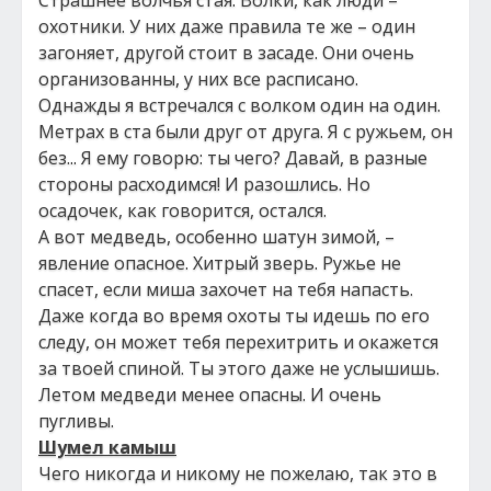
Страшнее волчья стая. Волки, как люди –
охотники. У них даже правила те же – один
загоняет, другой стоит в засаде. Они очень
организованны, у них все расписано.
Однажды я встречался с волком один на один.
Метрах в ста были друг от друга. Я с ружьем, он
без... Я ему говорю: ты чего? Давай, в разные
стороны расходимся! И разошлись. Но
осадочек, как говорится, остался.
А вот медведь, особенно шатун зимой, –
явление опасное. Хитрый зверь. Ружье не
спасет, если миша захочет на тебя напасть.
Даже когда во время охоты ты идешь по его
следу, он может тебя перехитрить и окажется
за твоей спиной. Ты этого даже не услышишь.
Летом медведи менее опасны. И очень
пугливы.
Шумел камыш
Чего никогда и никому не пожелаю, так это в