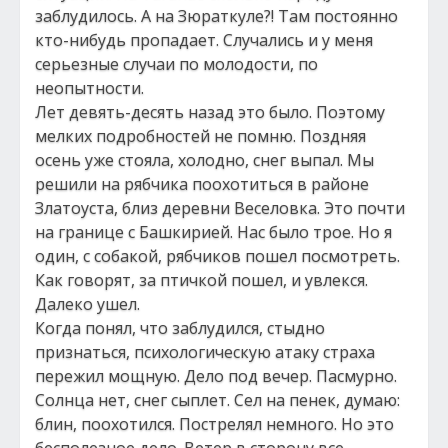
заблудилось. А на Зюраткуле?! Там постоянно
кто-нибудь пропадает. Случались и у меня
серьезные случаи по молодости, по
неопытности.
Лет девять-десять назад это было. Поэтому
мелких подробностей не помню. Поздняя
осень уже стояла, холодно, снег выпал. Мы
решили на рябчика поохотиться в районе
Златоуста, близ деревни Веселовка. Это почти
на границе с Башкирией. Нас было трое. Но я
один, с собакой, рябчиков пошел посмотреть.
Как говорят, за птичкой пошел, и увлекся.
Далеко ушел.
Когда понял, что заблудился, стыдно
признаться, психологическую атаку страха
пережил мощную. Дело под вечер. Пасмурно.
Солнца нет, снег сыплет. Сел на пенек, думаю:
блин, поохотился. Пострелял немного. Но это