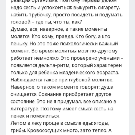
реакция организма. Поэтому первым делом
надо сесть и успокоиться: выкурить сигарету,
набить трубочку, просто посидеть и подумать
головой – где ты, что ты, как?
Думаю, все, наверное, в такие моменты
молятся. Кто кому, правда. Кто богу, а кто
пеньку. Но это тоже психологически важный
момент. Во время молитвы мозг по-другому
работает немножко. Это проверено учеными –
появляется дельта-ритм, который характерен
только для ребенка младенческого возраста.
Наблюдается такое при глубокой молитве.
Наверное, о таком моменте говорят: душа
очищается. Сознание приобретает другое
состояние. Это не я придумал, все описано в
литературе. Поэтому имеет смысл сесть на
пенек и помолиться.
Летом в лесу проще в смысле еды: ягоды,
грибы. Кровососущих много, зато тепло. А