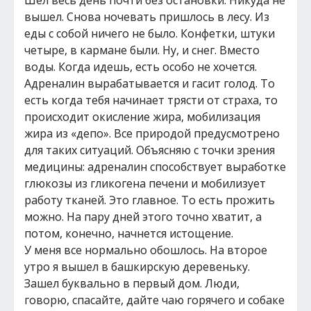
Шел весь день почти без остановки. Никуда не
вышел. Снова ночевать пришлось в лесу. Из
еды с собой ничего не было. Конфетки, штуки
четыре, в кармане были. Ну, и снег. Вместо
воды. Когда идешь, есть особо не хочется.
Адреналин вырабатывается и гасит голод. То
есть когда тебя начинает трясти от страха, то
происходит окисление жира, мобилизация
жира из «депо». Все природой предусмотрено
для таких ситуаций. Объясняю с точки зрения
медицины: адреналин способствует выработке
глюкозы из гликогена печени и мобилизует
работу тканей. Это главное. То есть прожить
можно. На пару дней этого точно хватит, а
потом, конечно, начнется истощение.
У меня все нормально обошлось. На второе
утро я вышел в башкирскую деревеньку.
Зашел буквально в первый дом. Люди,
говорю, спасайте, дайте чаю горячего и собаке