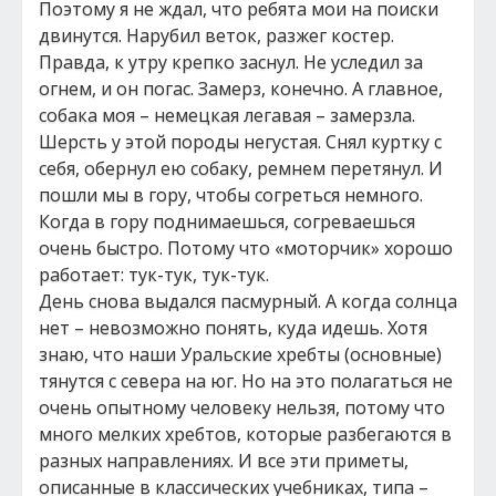
Поэтому я не ждал, что ребята мои на поиски
двинутся. Нарубил веток, разжег костер.
Правда, к утру крепко заснул. Не уследил за
огнем, и он погас. Замерз, конечно. А главное,
собака моя – немецкая легавая – замерзла.
Шерсть у этой породы негустая. Снял куртку с
себя, обернул ею собаку, ремнем перетянул. И
пошли мы в гору, чтобы согреться немного.
Когда в гору поднимаешься, согреваешься
очень быстро. Потому что «моторчик» хорошо
работает: тук-тук, тук-тук.
День снова выдался пасмурный. А когда солнца
нет – невозможно понять, куда идешь. Хотя
знаю, что наши Уральские хребты (основные)
тянутся с севера на юг. Но на это полагаться не
очень опытному человеку нельзя, потому что
много мелких хребтов, которые разбегаются в
разных направлениях. И все эти приметы,
описанные в классических учебниках, типа –