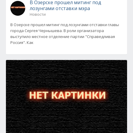
В Озерске прошел митинг под
лозунгами отставки мэра
Новости
В Озерске прошел митинг под лозунгами отставки главы
города Сергея Чернышева. В роли организатора
выступило местное отделение партии "Справедливая
Россия". Как