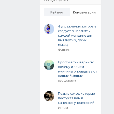
Рейтинг
Комментарии
4 упражнения, которые
следует выполнять
каждой женщине для
вытянутых, сухих
мышц.
Фитнес
Прости его и вернись:
почему и зачем
мужчины оправдывают
наших бывших
Психология
Позы в сексе, которые
послужат вам в
качестве упражнений
Интим