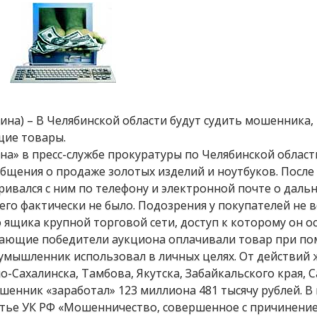
нина) – В Челябинской области будут судить мошенника,
щие товары.
а» в пресс-службе прокуратуры по Челябинской област
щения о продаже золотых изделий и ноутбуков. После 
ривался с ним по телефону и электронной почте о даль
его фактически не было. Подозрения у покупателей не 
 ящика крупной торговой сети, доступ к которому он о
ревающие победители аукциона оплачивали товар при п
умышленник использовал в личных целях. От действий 
-Сахалинска, Тамбова, Якутска, Забайкальского края, С
шенник «заработал» 123 миллиона 481 тысячу рублей. В
атье УК РФ «Мошенничество, совершенное с причинени