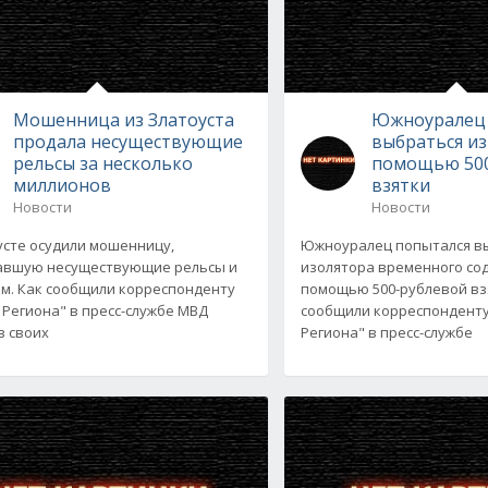
Мошенница из Златоуста
Южноуралец 
продала несуществующие
выбраться из
рельсы за несколько
помощью 500
миллионов
взятки
Новости
Новости
усте осудили мошенницу,
Южноуралец попытался в
авшую несуществующие рельсы и
изолятора временного со
м. Как сообщили корреспонденту
помощью 500-рублевой вз
 Региона" в пресс-службе МВД
сообщили корреспонденту
в своих
Региона" в пресс-службе