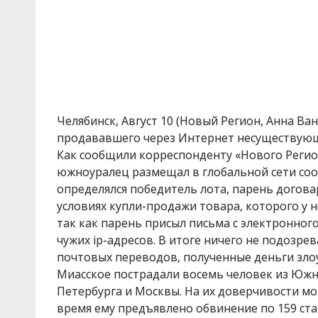
Челябинск, Август 10 (Новый Регион, Анна Ва
продававшего через Интернет несуществую
Как сообщили корреспонденту «Нового Регион
южноуралец размещал в глобальной сети сооб
определялся победитель лота, парень догова
условиях купли-продажи товара, которого у н
так как парень присыл письма с электронного
чужих iр-адресов. В итоге ничего не подоз
почтовых переводов, полученные деньги зло
Миасское пострадали восемь человек из Южно
Петербурга и Москвы. На их доверчивости мо
время ему предъявлено обвинение по 159 ст