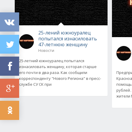
25-лений южноуралец
попытался изнасиловать
47-летнюю женщину
Новости
25-летний южноуралец попытался
изнасиловать женщину, которая старше
его почти в два раза. Как сообщили
Предпр
корреспонденту "Нового Региона" в пресс-
Красноа
службе СУ СК при
помощью
рублей.
жители 