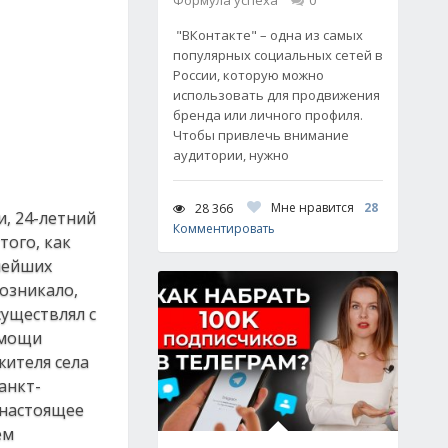
Формула успеха
0
"ВКонтакте" – одна из самых
популярных социальных сетей в
России, которую можно
использовать для продвижения
бренда или личного профиля.
Чтобы привлечь внимание
аудитории, нужно
Мне нравится
28
28 366
и, 24-летний
Комментировать
того, как
нейших
возникало,
существлял с
омощи
жителя села
анкт-
 настоящее
ем