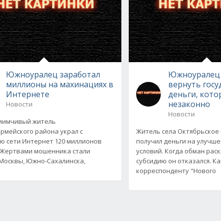
Южноуралец заработал
Южноуралец 
миллионы на махинациях в
вернуть госу
Интернете
деньги, кото
незаконно
Новости
Новости
иимчивый житель
рмейского района украл с
Житель села Октябрьское
 сети Интернет 120 миллионов
получил деньги на улучш
 Жертвами мошенника стали
условий. Когда обман рас
Москвы, Южно-Сахалинска,
субсидию он отказался. К
корреспонденту "Нового