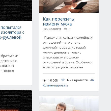
Как пережить
измену мужа
попытался
Психология
0
 изолятора с
-рублевой
Психология семьи и семейных
отношений – это очень
сложный процесс, который
можно доверить только
ыбраться из
специалисту в области
держания с
отношений и брака. Особенно,
ятки. Как
если ситуация в семье не
 "Нового
Мне нравится
46
10 668
Комментировать