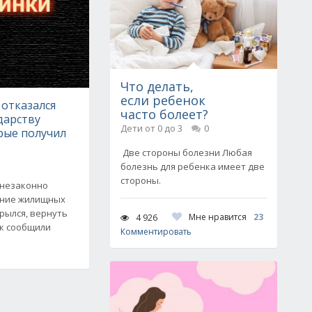
Что делать,
если ребенок
отказался
часто болеет?
дарству
Дети от 0 до 3
0
рые получил
Две стороны болезни Любая
болезнь для ребенка имеет две
стороны.
 незаконно
ение жилищных
крылся, вернуть
Мне нравится
23
4 926
ак сообщили
Комментировать