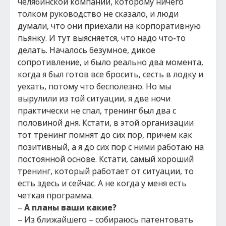
челябинской компании, которому ничего
толком руководство не сказало, и люди
думали, что они приехали на корпоративную
пьянку. И тут выясняется, что надо что-то
делать. Началось безумное, дикое
сопротивление, и было реально два момента,
когда я был готов все бросить, сесть в лодку и
уехать, потому что бесполезно. Но мы
вырулили из той ситуации, я две ночи
практически не спал, тренинг был два с
половиной дня. Кстати, в этой организации
тот тренинг помнят до сих пор, причем как
позитивный, а я до сих пор с ними работаю на
постоянной основе. Кстати, самый хороший
тренинг, который работает от ситуации, то
есть здесь и сейчас. А не когда у меня есть
четкая программа.
–
А планы ваши какие?
– Из ближайшего – собираюсь патентовать