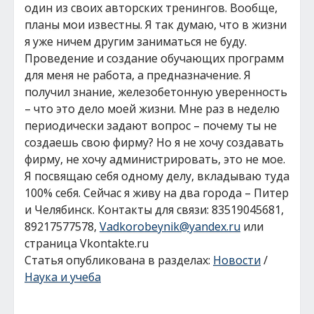
один из своих авторских тренингов. Вообще,
планы мои известны. Я так думаю, что в жизни
я уже ничем другим заниматься не буду.
Проведение и создание обучающих программ
для меня не работа, а предназначение. Я
получил знание, железобетонную уверенность
– что это дело моей жизни. Мне раз в неделю
периодически задают вопрос – почему ты не
создаешь свою фирму? Но я не хочу создавать
фирму, не хочу администрировать, это не мое.
Я посвящаю себя одному делу, вкладываю туда
100% себя. Сейчас я живу на два города – Питер
и Челябинск. Контакты для связи: 83519045681,
89217577578,
Vadkorobeynik@yandex.ru
или
страница Vkontakte.ru
Статья опубликована в разделах:
Новости
/
Наука и учеба