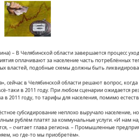
нина) – В Челябинской области завершается процесс ухо
иятия оплачивают за население часть потреблённых те
ых властей, подобные схемы должны быть ликвидирова
», сейчас в Челябинской области решают вопрос, когда 
всё-таки в 2011 году. При любом сценарии ожидается ре
а в 2011 году, то тарифы для населения, помимо естест
ёстное субсидирование неплохо выручало население, но
лным рублём платят за коммунальные услуги. «И нам на
тся, – считает глава региона. – Промышленные предпри
ряем, но где-то мы приобретём».