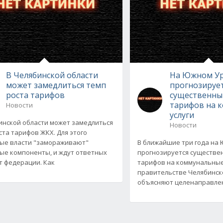
В Челябинской области
На Южном У
может замедлиться темп
прогнозируе
роста тарифов
существенны
тарифов на 
Новости
услуги
инской области может замедлиться
Новости
ста тарифов ЖКХ. Для этого
ые власти "замораживают"
В ближайшие три года на
ые компоненты, и ждут ответных
прогнозируется существе
т федерации. Как
тарифов на коммунальные 
правительстве Челябинск
объясняют целенаправле