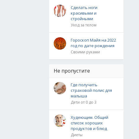
Сделать ноги
красивыми и
стройными
Уход за телом
Гороскоп Майя на 2022
год по дате рождения
Своими руками
Не пропустите
Где получить
страховой полис для
малыша
Дети от 0 до 3
Худеющим. Общий
список хороших
продуктов и блюд
Диеты