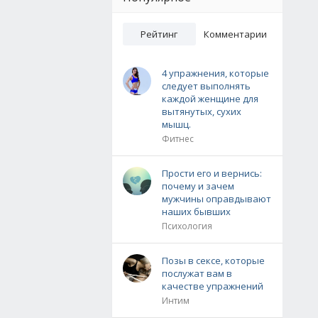
Рейтинг
Комментарии
4 упражнения, которые
следует выполнять
каждой женщине для
вытянутых, сухих
мышц.
Фитнес
Прости его и вернись:
почему и зачем
мужчины оправдывают
наших бывших
Психология
Позы в сексе, которые
послужат вам в
качестве упражнений
Интим