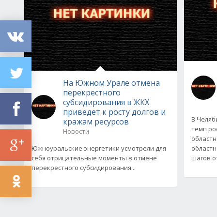
На Южном Урале отмена
перекрестного
субсидирования в ЖКХ
приведет к росту долгов и
В Челяб
кражам ресурсов
темп ро
Новости
областн
Южноуральские энергетики усмотрели для
областн
себя отрицательные моменты в отмене
шагов о
перекрестного субсидирования...