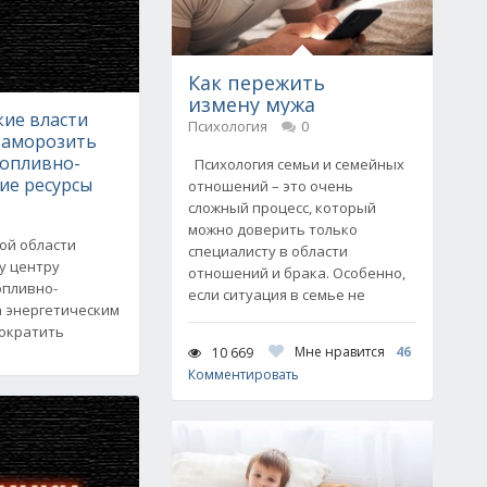
Как пережить
измену мужа
ие власти
Психология
0
заморозить
топливно-
Психология семьи и семейных
ие ресурсы
отношений – это очень
сложный процесс, который
можно доверить только
ой области
специалисту в области
у центру
отношений и брака. Особенно,
опливно-
если ситуация в семье не
а энергетическим
ократить
Мне нравится
46
10 669
Комментировать