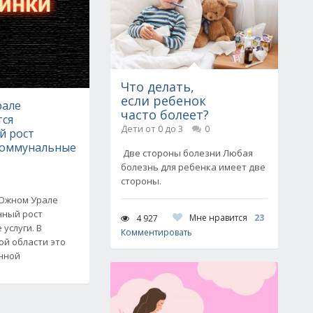
Что делать,
если ребенок
рале
часто болеет?
тся
Дети от 0 до 3
0
й рост
коммунальные
Две стороны болезни Любая
болезнь для ребенка имеет две
стороны.
 Южном Урале
нный рост
Мне нравится
23
4 927
услуги. В
Комментировать
ой области это
нной