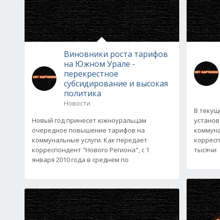
Виновники роста тарифов
на Южном Урале -
перекрестное
субсидирование и высокая
политика
Новости
В текущ
Новый год принесет южноуральцам
установ
очередное повышение тарифов на
коммуна
коммунальные услуги. Как передает
корресп
корреспондент "Нового Региона", с 1
тысячи
января 2010 года в среднем по