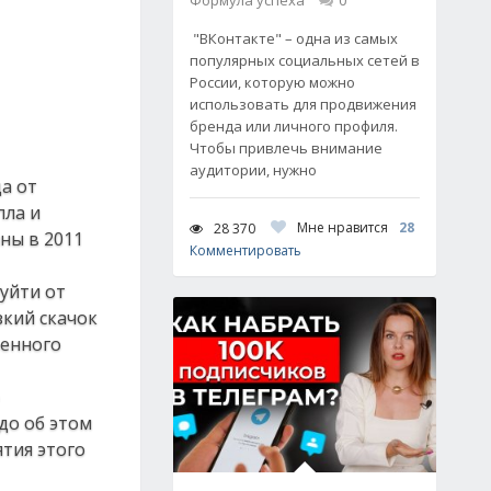
Формула успеха
0
"ВКонтакте" – одна из самых
популярных социальных сетей в
России, которую можно
использовать для продвижения
бренда или личного профиля.
Чтобы привлечь внимание
аудитории, нужно
да от
пла и
Мне нравится
28
28 370
ны в 2011
Комментировать
уйти от
зкий скачок
венного
до об этом
ятия этого