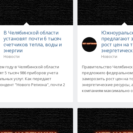
В Челябинской области
Южноуральск
установят почти 6 тысяч
предлагают 
счетчиков тепла, воды и
рост цен на 
энергии
энергетическ
Новости
Новости
ем году в Челябинской области
Правительство Челябинск
ят 5 тысяч 986 приборов учета
предложило федеральном
льных услуг. Как передает
заморозить рост цен на т
ондент "Нового Региона", почти 2
энергетические ресурсы, 
компаниям максимально с