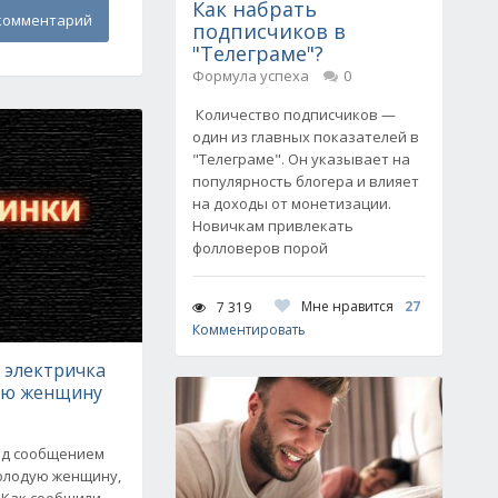
Как набрать
комментарий
подписчиков в
"Телеграме"?
Формула успеха
0
Количество подписчиков —
один из главных показателей в
"Телеграме". Он указывает на
популярность блогера и влияет
на доходы от монетизации.
Новичкам привлекать
фолловеров порой
Мне нравится
27
7 319
Комментировать
 электричка
ую женщину
зд сообщением
молодую женщину,
 Как сообщили