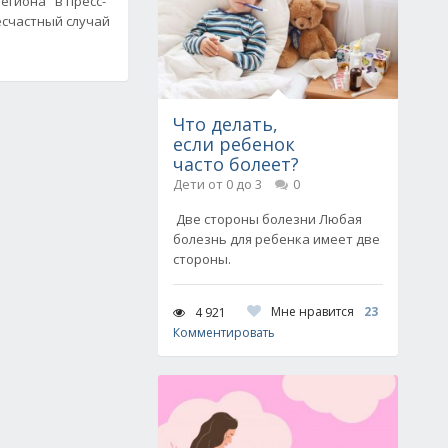
егиона" в пресс-
есчастный случай
Что делать,
если ребенок
часто болеет?
Дети от 0 до 3
0
Две стороны болезни Любая
болезнь для ребенка имеет две
стороны.
Мне нравится
23
4 921
Комментировать