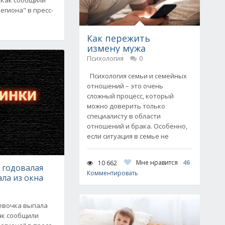
егиона" в пресс-
Как пережить
измену мужа
Психология
0
Психология семьи и семейных
отношений – это очень
сложный процесс, который
можно доверить только
специалисту в области
отношений и брака. Особенно,
если ситуация в семье не
Мне нравится
46
10 662
 годовалая
Комментировать
ла из окна
девочка выпала
Как сообщили