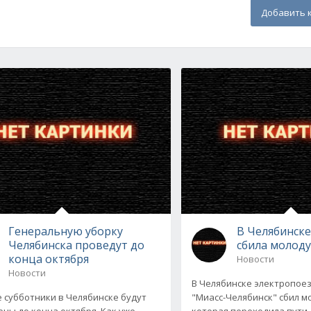
Добавить 
Генеральную уборку
В Челябинске
Челябинска проведут до
сбила молод
конца октября
Новости
Новости
В Челябинске электропое
 субботники в Челябинске будут
"Миасс-Челябинск" сбил 
ны до конца октября. Как уже
которая переходила пути.