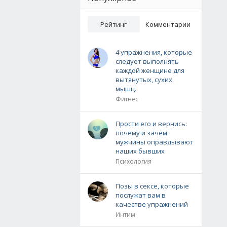
Рейтинг
Комментарии
4 упражнения, которые
следует выполнять
каждой женщине для
вытянутых, сухих
мышц.
Фитнес
Прости его и вернись:
почему и зачем
мужчины оправдывают
наших бывших
Психология
Позы в сексе, которые
послужат вам в
качестве упражнений
Интим