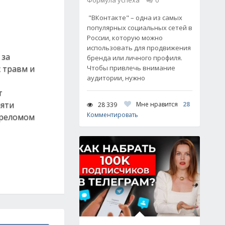
Формула успеха
0
"ВКонтакте" – одна из самых
популярных социальных сетей в
России, которую можно
использовать для продвижения
 за
бренда или личного профиля.
 травм и
Чтобы привлечь внимание
аудитории, нужно
т
пяти
Мне нравится
28
28 339
Комментировать
ереломом