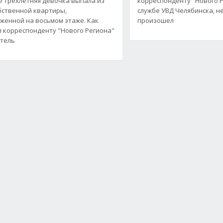
е трехлетняя девочка выпала из
корреспонденту "Нового Р
бственной квартиры,
службе УВД Челябинска, н
женной на восьмом этаже. Как
произошел
 корреспонденту "Нового Региона"
тель