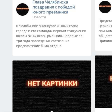
Глава Челябинска
поздравил с победой
юного преемника
Новости
Предста
В Челябинске в конкурсе «Юный глава
церкви 
города и его команда» первым стал ученик
принима
школы №147 Яков Ермошкин. Впервые за
обществ
три года проведения состязания
Причино
предпочтение было отдано