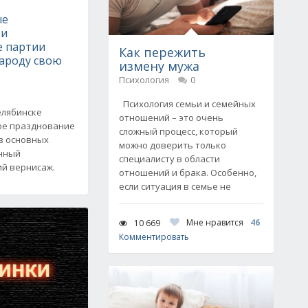
е
ые
 и
е партии
Как пережить
народу свою
измену мужа
Психология
0
Психология семьи и семейных
елябинске
отношений – это очень
ое празднование
сложный процесс, который
из основных
можно доверить только
онный
специалисту в области
й вернисаж.
отношений и брака. Особенно,
если ситуация в семье не
Мне нравится
46
10 669
Комментировать