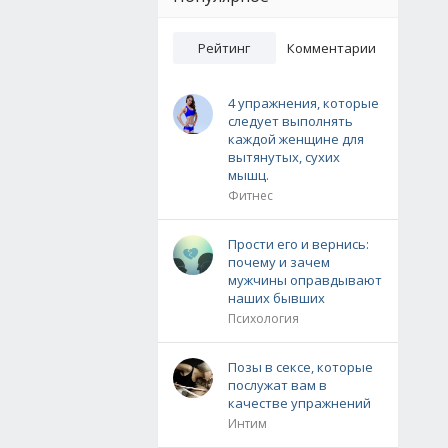
Рейтинг
Комментарии
4 упражнения, которые
следует выполнять
каждой женщине для
вытянутых, сухих
мышц.
Фитнес
Прости его и вернись:
почему и зачем
мужчины оправдывают
наших бывших
Психология
Позы в сексе, которые
послужат вам в
качестве упражнений
Интим