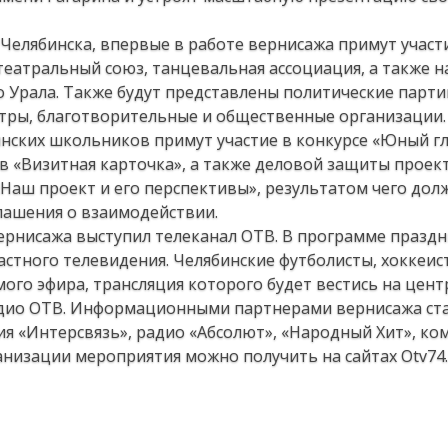
Челябинска, впервые в работе вернисажа примут участ
театральный союз, танцевальная ассоциация, а также 
 Урала. Также будут представлены политические парти
тры, благотворительные и общественные организации.
нских школьников примут участие в конкурсе «Юный г
 «Визитная карточка», а также деловой защиты проект
«Наш проект и его перспективы», результатом чего дол
лашения о взаимодействии.
нисажа выступил телеканал ОТВ. В программе праздн
стного телевидения. Челябинские футболисты, хоккеис
мого эфира, трансляция которого будет вестись на цен
адио ОТВ. Информационными партнерами вернисажа ст
ия «Интерсвязь», радио «Абсолют», «Народный Хит», ко
изации мероприятия можно получить на сайтах Otv74.ru