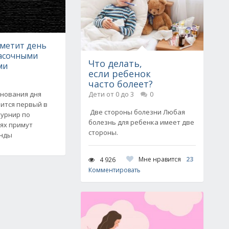
тметит день
асочными
Что делать,
ми
если ребенок
часто болеет?
днования дня
Дети от 0 до 3
0
оится первый в
Две стороны болезни Любая
урнир по
болезнь для ребенка имеет две
ях примут
стороны.
анды
Мне нравится
23
4 926
Комментировать