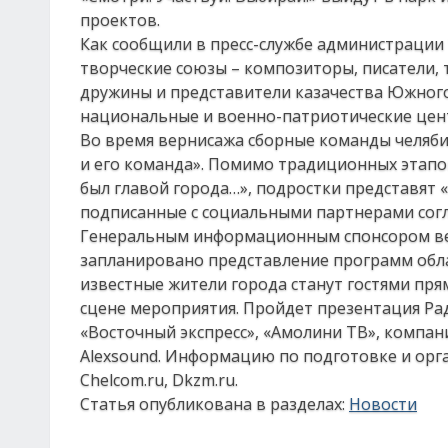
проектов.
Как сообщили в пресс-службе администрации 
творческие союзы – композиторы, писатели, 
дружины и представители казачества Южного
национальные и военно-патриотические цен
Во время вернисажа сборные команды челяби
и его команда». Помимо традиционных этапов
был главой города…», подростки представят 
подписанные с социальными партнерами сог
Генеральным информационным спонсором вер
запланировано представление программ обла
известные жители города станут гостями пря
сцене мероприятия. Пройдет презентация Р
«Восточный экспресс», «Амолини ТВ», компан
Alexsound. Информацию по подготовке и орган
Chelcom.ru, Dkzm.ru.
Статья опубликована в разделах:
Новости