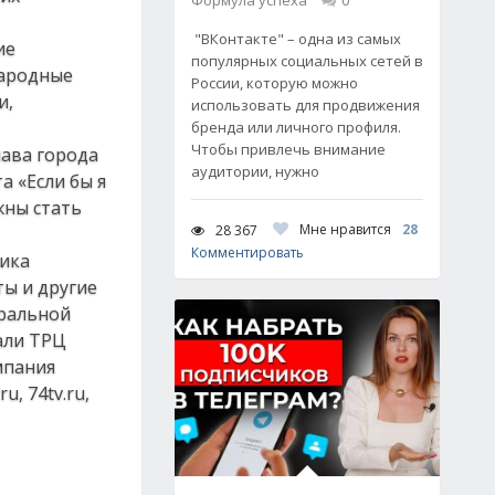
Формула успеха
0
"ВКонтакте" – одна из самых
ие
популярных социальных сетей в
народные
России, которую можно
и,
использовать для продвижения
бренда или личного профиля.
Чтобы привлечь внимание
лава города
аудитории, нужно
а «Если бы я
жны стать
Мне нравится
28
28 367
Комментировать
ика
ты и другие
тральной
али ТРЦ
мпания
, 74tv.ru,