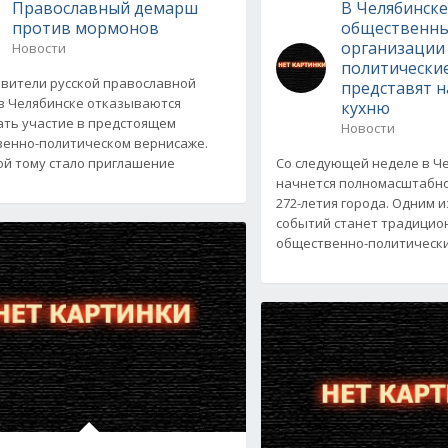
Православный демарш
В Челябинск
против мормонов
общественн
организации
Новости
политически
вители русской православной
представят 
в Челябинске отказываются
кухню
ть участие в предстоящем
Новости
енно-политическом вернисаже.
й тому стало приглашение
Со следующей неделе в Ч
начнется полномасштабн
272-летия города. Одним 
событий станет традици
общественно-политически