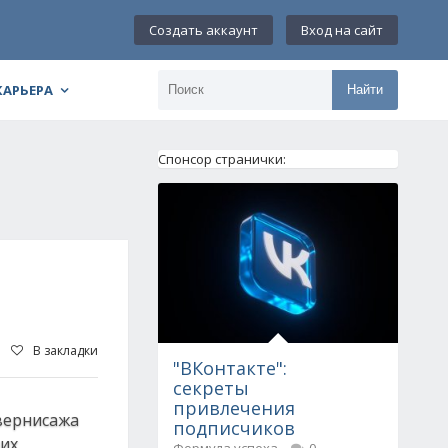
Создать аккаунт
Вход на сайт
КАРЬЕРА
Найти
Спонсор странички:
В закладки
"ВКонтакте":
секреты
привлечения
 вернисажа
подписчиков
оих