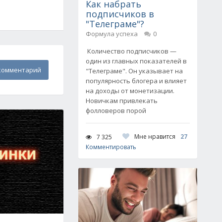
Как набрать
подписчиков в
"Телеграме"?
Формула успеха
0
Количество подписчиков —
один из главных показателей в
комментарий
"Телеграме". Он указывает на
популярность блогера и влияет
на доходы от монетизации.
Новичкам привлекать
фолловеров порой
Мне нравится
27
7 325
Комментировать