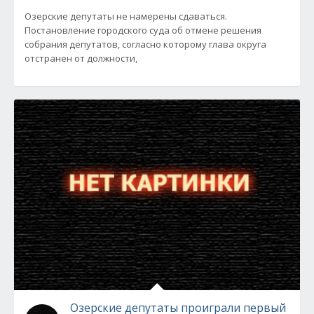
Озерские депутаты не намерены сдаваться.
Постановление городского суда об отмене решения
собрания депутатов, согласно которому глава округа
отстранен от должности,
Озерские депутаты проиграли первый