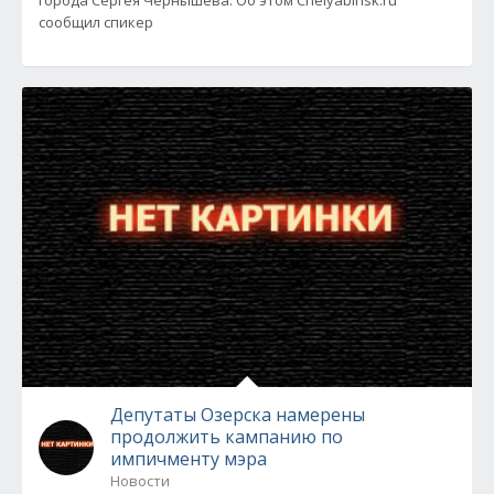
города Сергея Чернышева. Об этом Chelyabinsk.ru
сообщил спикер
Депутаты Озерска намерены
продолжить кампанию по
импичменту мэра
Новости