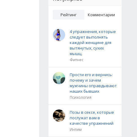
Рейтинг
Комментарии
4 упражнения, которые
следует выполнять
каждой женщине для
вытянутых, сухих
мышц.
Фитнес
Прости его и вернись:
почему и зачем
мужчины оправдывают
наших бывших
Психология
Позы в сексе, которые
послужат вам в
качестве упражнений
Интим