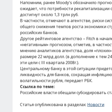
Напомним, ранее Moody's обозначило прогноз
ожидает, что потребности рекапитализации 
достигнут около 1,3 трлн руб.
В частности, отмечают в агентстве, риски си
общего снижения темпов роста экономики стр
российских банков.
Другое рейтинговое агентство – Fitch в нача
«негативным» прогнозом, отметив, в частност
мнению аналитиков агентства, доля «плохих»
размере 22 млрд долл. (в дополнение к тем 2
эти цели с III квартала 2008г.).
Центральному банку в этой ситуации придет
ликвидность для банков, сокращая инфляцию
волатильности рубля, передает РБК.
Ссылка по теме:
Российские власти обещали субсидировать ст
Статья опубликована в разделах:
Новости