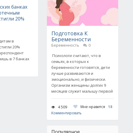
ских банках
потечным
стигли 20%
Подготовка К
Беременности
дитам в
Беременность
0
стигли 20%
орреспондент
Психологи считают, что в
лишь в 7 банках
семьях, в которых к
беременности готовятся, дети
лучше развиваются и
эмоционально, и физически.
Организм женщины долгих 9
месяцев служит малышу первой
Мне нравится
18
4 509
Комментировать
Популярное