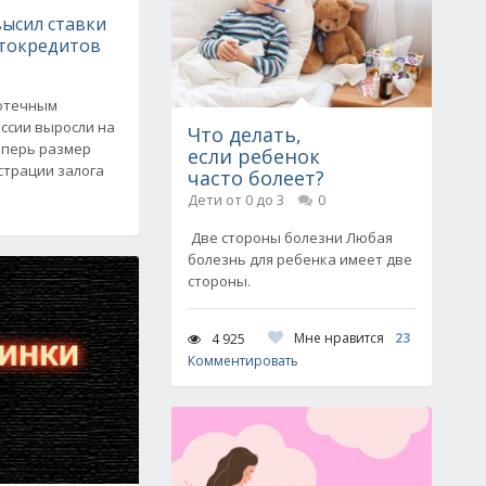
высил ставки
втокредитов
потечным
ссии выросли на
Что делать,
Теперь размер
если ребенок
страции залога
часто болеет?
Дети от 0 до 3
0
Две стороны болезни Любая
болезнь для ребенка имеет две
стороны.
Мне нравится
23
4 925
Комментировать