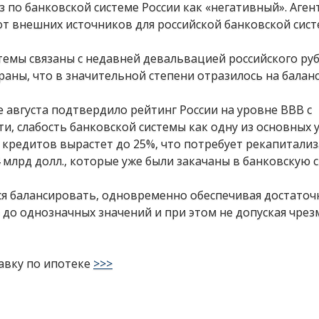
 по банковской системе России как «негативный». Аген
от внешних источников для российской банковской сис
стемы связаны с недавней девальвацией российского руб
аны, что в значительной степени отразилось на балан
ле августа подтвердило рейтинг России на уровне BBB с
и, слабость банковской системы как одну из основных у
 кредитов вырастет до 25%, что потребует рекапитали
4 млрд долл., которые уже были закачаны в банковскую 
ся балансировать, одновременно обеспечивая достато
 до однозначных значений и при этом не допуская чре
авку по ипотеке
>>>