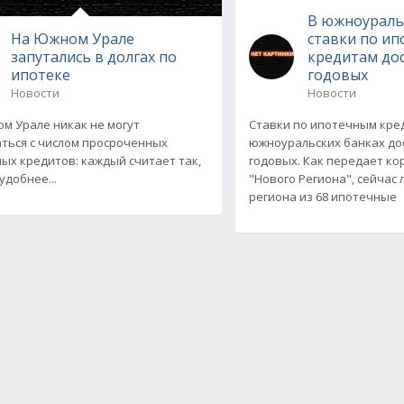
В южноураль
На Южном Урале
ставки по и
запутались в долгах по
кредитам до
ипотеке
годовых
Новости
Новости
м Урале никак не могут
Ставки по ипотечным кре
ться с числом просроченных
южноуральских банках до
ых кредитов: каждый считает так,
годовых. Как передает к
удобнее...
"Нового Региона", сейчас 
региона из 68 ипотечные