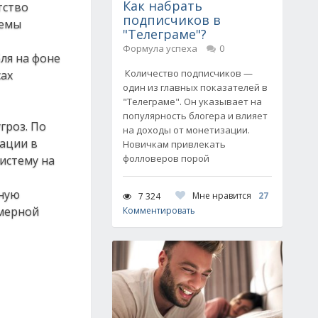
Как набрать
тство
подписчиков в
темы
"Телеграме"?
Формула успеха
0
ля на фоне
Количество подписчиков —
сах
один из главных показателей в
"Телеграме". Он указывает на
популярность блогера и влияет
гроз. По
на доходы от монетизации.
зации в
Новичкам привлекать
фолловеров порой
систему на
чную
Мне нравится
27
7 324
змерной
Комментировать