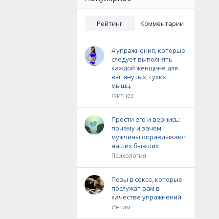
Рейтинг
Комментарии
4 упражнения, которые
следует выполнять
каждой женщине для
вытянутых, сухих
мышц.
Фитнес
Прости его и вернись:
почему и зачем
мужчины оправдывают
наших бывших
Психология
Позы в сексе, которые
послужат вам в
качестве упражнений
Интим