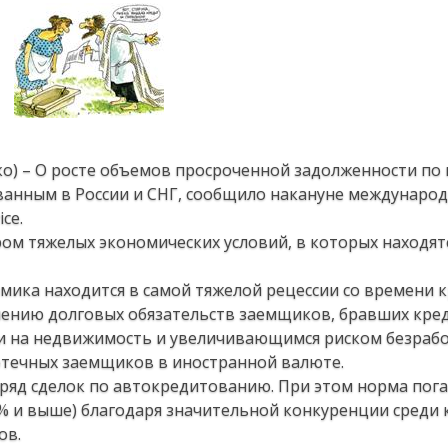
ько) – О росте объемов просроченной задолженности п
анным в России и СНГ, сообщило накануне междунаро
ce.
ром тяжелых экономических условий, в которых находят
мика находится в самой тяжелой рецессии со времени 
ичению долговых обязательств заемщиков, бравших кре
ми на недвижимость и увеличивающимся риском безраб
течных заемщиков в иностранной валюте.
 ряд сделок по автокредитованию. При этом норма пог
0% и выше) благодаря значительной конкуренции среди
ов.