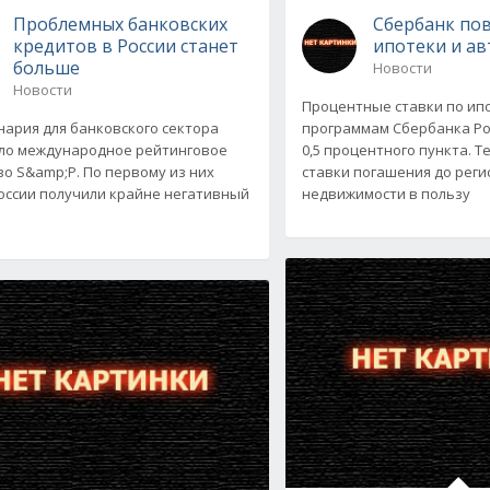
Проблемных банковских
Сбербанк по
кредитов в России станет
ипотеки и а
больше
Новости
Новости
Процентные ставки по и
нария для банковского сектора
программам Сбербанка Ро
ло международное рейтинговое
0,5 процентного пункта. 
во S&amp;P. По первому из них
ставки погашения до реги
оссии получили крайне негативный
недвижимости в пользу