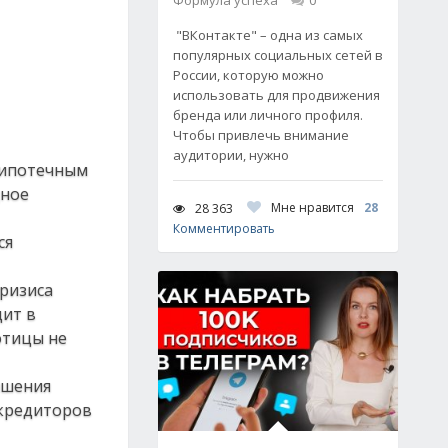
Формула успеха
0
"ВКонтакте" – одна из самых
популярных социальных сетей в
России, которую можно
использовать для продвижения
бренда или личного профиля.
Чтобы привлечь внимание
аудитории, нужно
о ипотечным
дное
Мне нравится
28
28 363
Комментировать
ся
кризиса
дит в
отицы не
ашения
 кредиторов