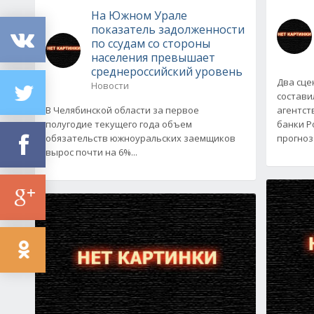
На Южном Урале
показатель задолженности
по ссудам со стороны
населения превышает
среднероссийский уровень
Два сце
Новости
состави
В Челябинской области за первое
агентст
полугодие текущего года объем
банки Р
обязательств южноуральских заемщиков
прогноз
вырос почти на 6%...