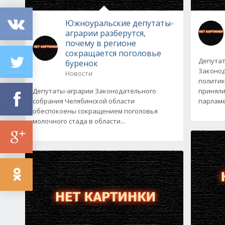
Южноуральские депутаты-
аграрии разберутся,
почему в регионе
сокращается поголовье
Депутат
буренок
Законод
Новости
политик
Депутаты-аграрии Законодательного
приняли
собрания Челябинской области
парламе
обеспокоены сокращением поголовья
молочного стада в области...