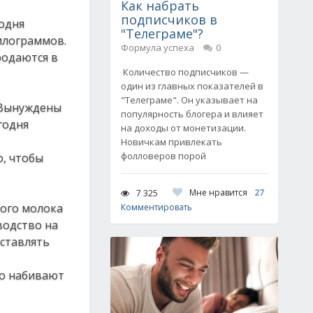
Как набрать
подписчиков в
одня
"Телеграме"?
илограммов.
Формула успеха
0
родаются в
Количество подписчиков —
один из главных показателей в
"Телеграме". Он указывает на
! Вынуждены
популярность блогера и влияет
годня
на доходы от монетизации.
Новичкам привлекать
фолловеров порой
о, чтобы
Мне нравится
27
7 325
ного молока
Комментировать
водство на
оставлять
то набивают