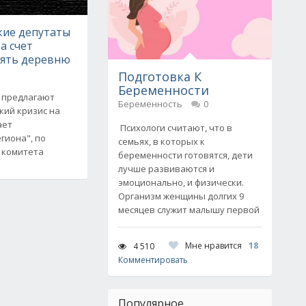
ие депутаты
а счет
нять деревню
Подготовка К
Беременности
 предлагают
Беременность
0
кий кризис на
ает
Психологи считают, что в
гиона", по
семьях, в которых к
 комитета
беременности готовятся, дети
лучше развиваются и
эмоционально, и физически.
Организм женщины долгих 9
месяцев служит малышу первой
Мне нравится
18
4 510
Комментировать
Популярное