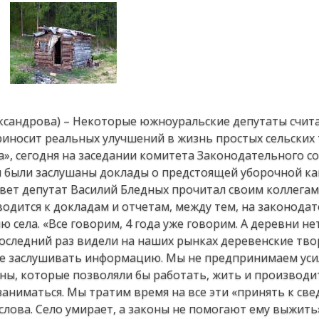
лександрова) – Некоторые южноуральские депутаты счит
риносит реальных улучшений в жизнь простых сельских
», сегодня на заседании комитета Законодательного с
 были заслушаны доклады о предстоящей уборочной к
твет депутат Василий Бледных прочитал своим коллега
водится к докладам и отчетам, между тем, на законода
села. «Все говорим, 4 года уже говорим. А деревни не
 последний раз видели на наших рынках деревенские тво
не заслушивать информацию. Мы не предпринимаем усил
ы, которые позволяли бы работать, жить и производит
аниматься. Мы тратим время на все эти «принять к све
 слова. Село умирает, а законы не помогают ему выжить»