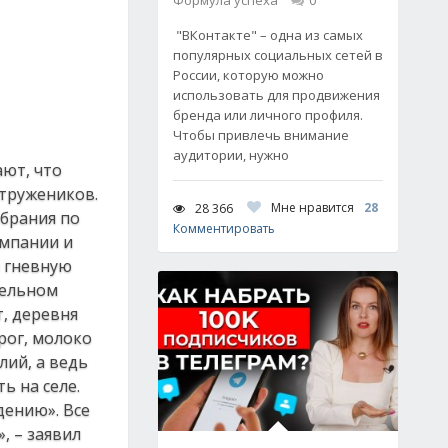
Формула успеха
0
"ВКонтакте" – одна из самых
популярных социальных сетей в
России, которую можно
использовать для продвижения
бренда или личного профиля.
Чтобы привлечь внимание
аудитории, нужно
ают, что
 тружеников.
Мне нравится
28
28 366
обрания по
Комментировать
ампании и
м гневную
тельном
т, деревня
рог, молоко
ий, а ведь
ь на селе.
дению». Все
, – заявил