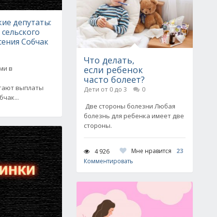
ие депутаты:
 сельского
Ксения Собчак
Что делать,
ми в
если ребенок
часто болеет?
итают выплаты
Дети от 0 до 3
0
чак...
Две стороны болезни Любая
болезнь для ребенка имеет две
стороны.
Мне нравится
23
4 926
Комментировать