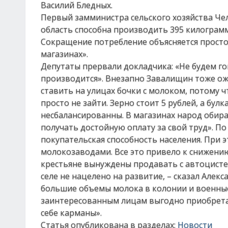
Василий Бледных.
Первый замминистра сельского хозяйства Че
область способна производить 395 килограмм
Сокращение потребление объясняется просто.
магазинах».
Депутаты прервали докладчика: «Не будем го
производится». Внезапно Завалищин тоже ожи
ставить на улицах бочки с молоком, потому 
просто не зайти. Зерно стоит 5 рублей, а бул
несбалансированны. В магазинах народ обираю
получать достойную оплату за свой труд». По
покупательская способность населения. При 
молокозаводами. Все это привело к снижени
крестьяне вынуждены продавать с автоцистер
селе не нацелено на развитие, – сказал Алек
большие объемы молока в колонии и военны
заинтересованным лицам выгодно приобрета
себе карманы».
Статья опубликована в разделах:
Новости