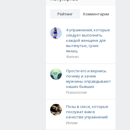
Рейтинг
Комментарии
4 упражнения, которые
следует выполнять
каждой женщине для
вытянутых, сухих
мышц.
Фитнес
Прости его и вернись:
почему и зачем
мужчины оправдывают
наших бывших
Психология
Позы в сексе, которые
послужат вам в
качестве упражнений
Интим