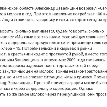
лябинской области Александр Завалищин возразил: «Сег
ов молока в год. При этом население потребляет 100 к
 Люди стали пить газировку и соки, которые сегодня п
ворить, сколько выпивается, будем говорить, сколько
вился: «Мы сами все это знаем. Условий для селян нет
что в федеральные продуктовые сети производителю се
ка хлеба – 15. Потребительский и сырьевой рынки
т, а крестьянин ходит с протянутой рукой, вместо тог
 словам Завалищина, в апреле-мае 2009 года снизилась
этом возросла задолженность торговых сетей перед
ю закупочных цен на молоко. Тонны незаконтрактован
н, но и это не спасает ситуацию. «Мы в кризисе. Произ
сандр Завалищин.– Простой пример: аграрии могли бы п
е части через федеральную корпорацию. Однако
ть то же самое молоко через перекупщиков, они прос