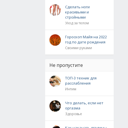
Сделать ноги
красивыми и
стройными
Уход за телом
Гороскоп Майя на 2022
год по дате рождения
Своими руками
Не пропустите
ТОП-3 техник для
расслабления
Интим
Что делать, если нет
оргазма
Здоровье
Как накачать ягодицы