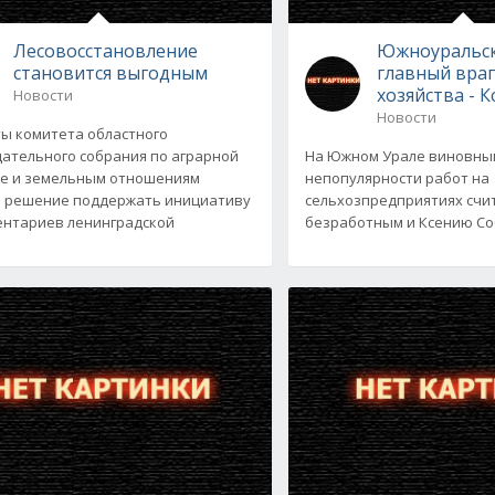
Лесовосстановление
Южноуральск
становится выгодным
главный враг
хозяйства - 
Новости
Новости
ы комитета областного
ательного собрания по аграрной
На Южном Урале виновны
е и земельным отношениям
непопулярности работ на
 решение поддержать инициативу
сельхозпредприятиях сч
нтариев ленинградской
безработным и Ксению Соб