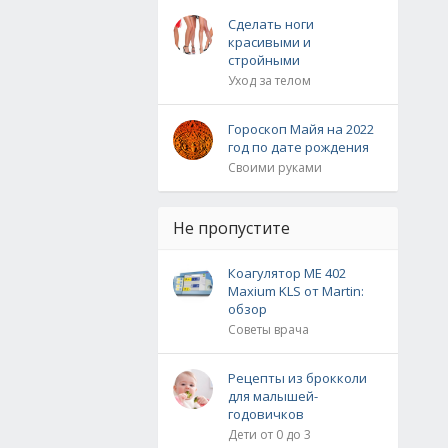
Сделать ноги
красивыми и
стройными
Уход за телом
Гороскоп Майя на 2022
год по дате рождения
Своими руками
Не пропустите
Коагулятор ME 402
Maxium KLS от Martin:
обзор
Советы врача
Рецепты из брокколи
для малышей-
годовичков
Дети от 0 до 3