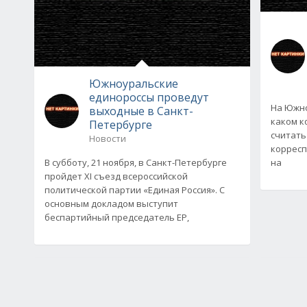
Южноуральские
единороссы проведут
На Южно
выходные в Санкт-
каком к
Петербурге
считать
Новости
корресп
В субботу, 21 ноября, в Санкт-Петербурге
на
пройдет XI съезд всероссийской
политической партии «Единая Россия». С
основным докладом выступит
беспартийный председатель ЕР,