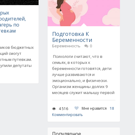
орых
родителей,
агерь по
тевкам
Подготовка К
Беременности
Беременность
0
ников бюджетных
ций смогут
Психологи считают, что в
готным путевкам.
семьях, в которых к
тупили депутаты
беременности готовятся, дети
лучше развиваются и
эмоционально, и физически.
Организм женщины долгих 9
месяцев служит малышу первой
Мне нравится
18
4 516
Комментировать
Популярное