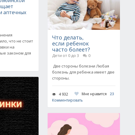
лябинской
ищает
и аптечных
анения
Что делать,
ило, что не стоит
если ребенок
авки на
часто болеет?
ные законом для
Дети от 0 до 3
0
Две стороны болезни Любая
болезнь для ребенка имеет две
стороны.
Мне нравится
23
4 932
Комментировать