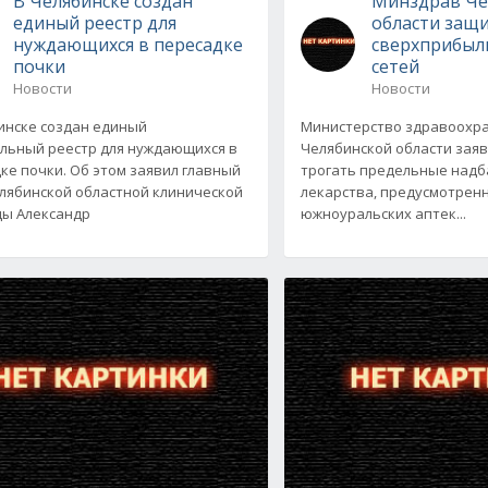
В Челябинске создан
Минздрав Че
единый реестр для
области защ
нуждающихся в пересадке
сверхприбыл
почки
сетей
Новости
Новости
инске создан единый
Министерство здравоохр
льный реестр для нуждающихся в
Челябинской области заяв
ке почки. Об этом заявил главный
трогать предельные надб
лябинской областной клинической
лекарства, предусмотрен
ы Александр
южноуральских аптек...