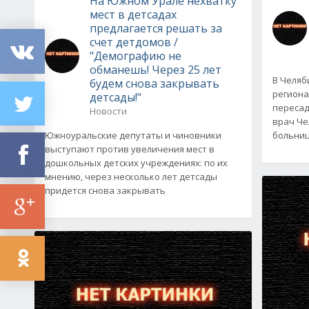
На Южном Урале нехватку
мест в детсадах
предлагается решать за
счет детдомов /
"Демографию не
обманешь! Через 25 лет
В Челяб
будем снова закрывать
региона
детсады!"
пересад
Новости
врач Че
Южноуральские депутаты и чиновники
больниц
выступают против увеличения мест в
дошкольных детских учреждениях: по их
мнению, через несколько лет детсады
придется снова закрывать