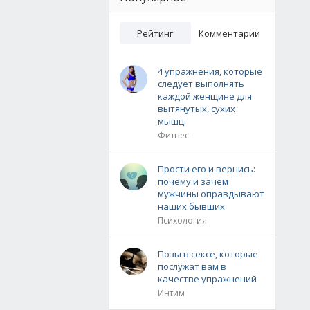
Рейтинг
Комментарии
4 упражнения, которые
следует выполнять
каждой женщине для
вытянутых, сухих
мышц.
Фитнес
Прости его и вернись:
почему и зачем
мужчины оправдывают
наших бывших
Психология
Позы в сексе, которые
послужат вам в
качестве упражнений
Интим