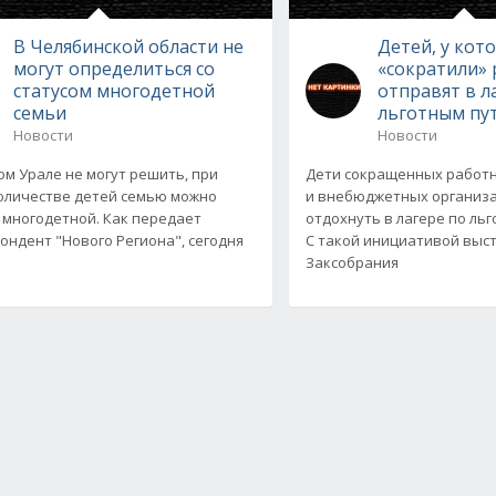
В Челябинской области не
Детей, у кот
могут определиться со
«сократили» 
статусом многодетной
отправят в л
семьи
льготным пу
Новости
Новости
м Урале не могут решить, при
Дети сокращенных работ
оличестве детей семью можно
и внебюджетных организа
 многодетной. Как передает
отдохнуть в лагере по ль
ондент "Нового Региона", сегодня
С такой инициативой выс
Заксобрания