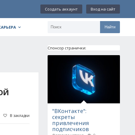
Создать аккаунт
Вход на сайт
КАРЬЕРА
Найти
Спонсор странички:
ОЙ
"ВКонтакте":
В закладки
секреты
привлечения
подписчиков