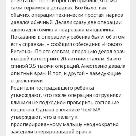
ответа нет по той простой причине, что мы
сами теряемся в догадках. Все было, как
обычно, операция технически простая, наркоз
давался обычный. Делали сразу две операции:
аденоидэктомию и подрезали миндалины.
Показания к операции у ребенка были, об этом
есть справка», – сообщил собеседник «Нового
Региона». По его словам, операцию делал врач
высшей категории с 20-летним стажем. За его
спиной 3,5 тысячи операций. Анестезию давала
опытный врач. И тот, и другой – заведующие
отделениями.
Родители пострадавшего ребенка
утверждают, что после операции сотрудники
клиники не подходили проверить состояние
пациента. Однако в клинике ЧелГМА
утверждают, что в палату к
прооперированному малышу неоднократно
заходили оперировавший врач и