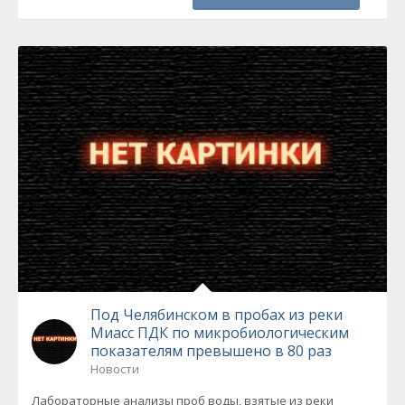
Под Челябинском в пробах из реки
Миасс ПДК по микробиологическим
показателям превышено в 80 раз
Новости
Лабораторные анализы проб воды, взятые из реки