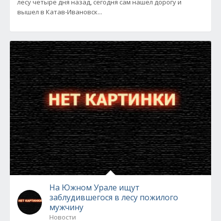
лесу четыре дня назад, сегодня сам нашел дорогу и
вышел в Катав-Ивановск...
На Южном Урале ищут
заблудившегося в лесу пожилого
мужчину
Новости