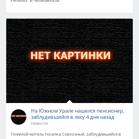
Региона" в Челябинской
На Южном Урале нашелся пенсионер,
заблудившийся в лесу 4 дня назад
Новости
Пожилой житель поселка Совхозный, заблудившийся в