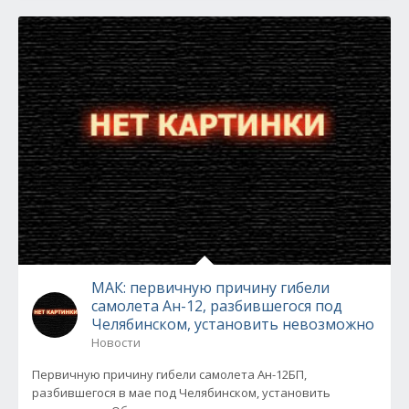
МАК: первичную причину гибели
самолета Ан-12, разбившегося под
Челябинском, установить невозможно
Новости
Первичную причину гибели самолета Ан-12БП,
разбившегося в мае под Челябинском, установить