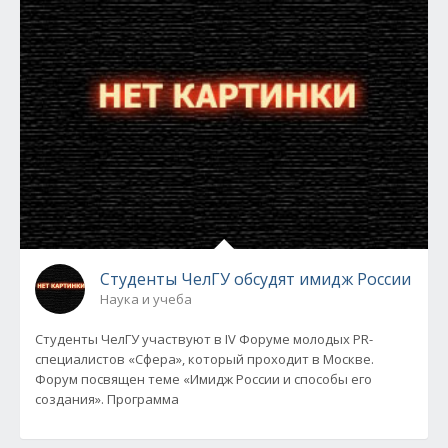
Студенты ЧелГУ обсудят имидж России
Наука и учеба
Студенты ЧелГУ участвуют в IV Форуме молодых PR-
специалистов «Сфера», который проходит в Москве.
Форум посвящен теме «Имидж России и способы его
создания». Программа