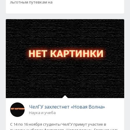
льготным путевкам на
ЧелГУ захлестнет «Новая Волна»
Наука и учеба
С 14 по 16 ноября студенты ЧелГУ примут участие в