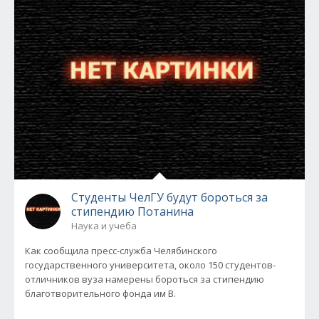
Студенты ЧелГУ будут бороться за
стипендию Потанина
Наука и учеба
Как сообщила пресс-служба Челябинского
государственного университета, около 150 студентов-
отличников вуза намерены бороться за стипендию
благотворительного фонда им В.