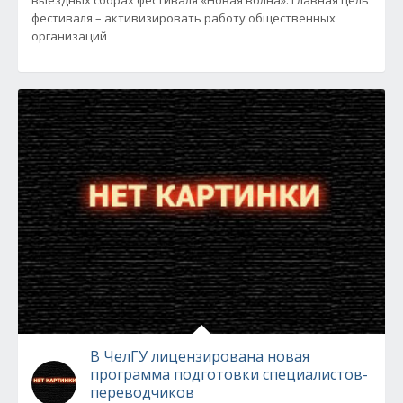
выездных сборах фестиваля «Новая волна». Главная цель
фестиваля – активизировать работу общественных
организаций
В ЧелГУ лицензирована новая
программа подготовки специалистов-
переводчиков