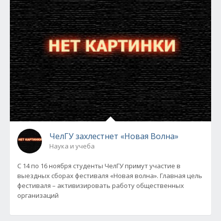
ЧелГУ захлестнет «Новая Волна»
Наука и учеба
С 14 по 16 ноября студенты ЧелГУ примут участие в
выездных сборах фестиваля «Новая волна». Главная цель
фестиваля – активизировать работу общественных
организаций