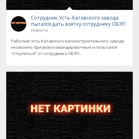
Сотрудник Усть-Катавского завода
пытался дать взятку сотруднику ОБЭП
Новости
Работник Усть-Катавского вагоностроительного завода
незаконно присвоил командировочные и попытался
"откупиться" от сотрудника ОБЭП...