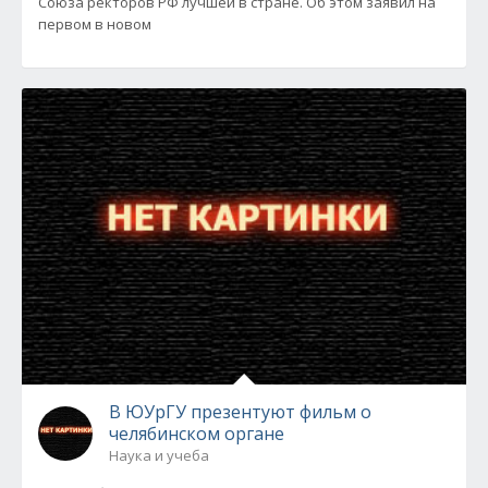
Союза ректоров РФ лучшей в стране. Об этом заявил на
первом в новом
В ЮУрГУ презентуют фильм о
челябинском органе
Наука и учеба