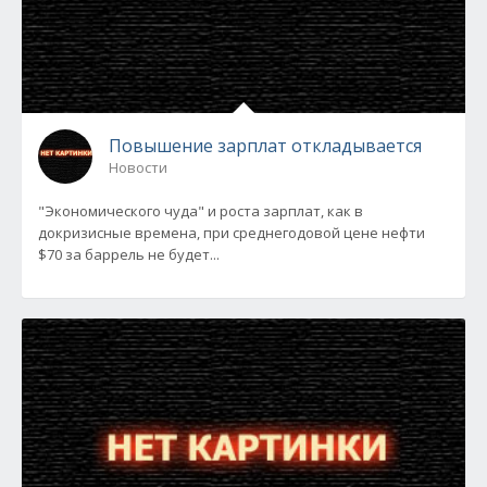
Повышение зарплат откладывается
Новости
"Экономического чуда" и роста зарплат, как в
докризисные времена, при среднегодовой цене нефти
$70 за баррель не будет...