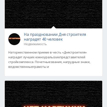
На праздновании Дня строителя
наградят 40 человек
Недвижимость
Наторжественном приеме в честь «Днястроителя»
наградят лучших южноуральскихпредставителей
стройкомплекса. Почетныезвания, нагрудные знаки,
ведомственныеграмоты и