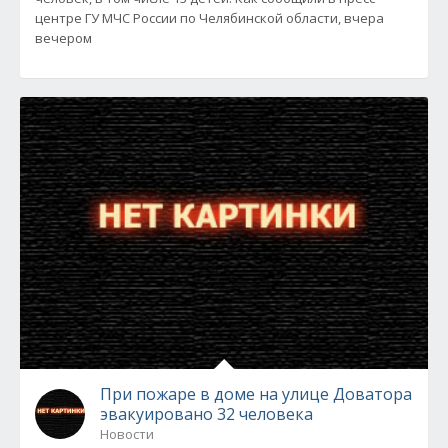
центре ГУ МЧС России по Челябинской области, вчера
вечером
При пожаре в доме на улице Доватора
эвакуировано 32 человека
Новости