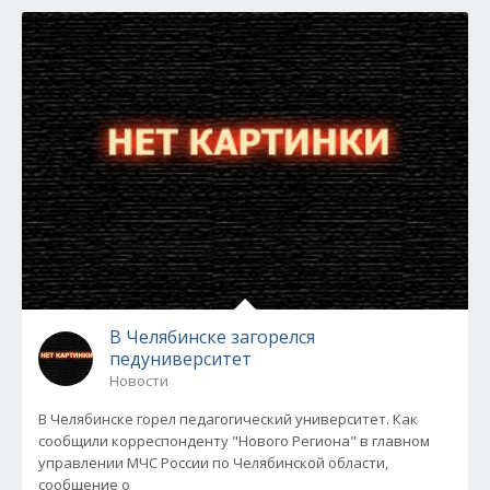
В Челябинске загорелся
педуниверситет
Новости
В Челябинске горел педагогический университет. Как
сообщили корреспонденту "Нового Региона" в главном
управлении МЧС России по Челябинской области,
сообщение о