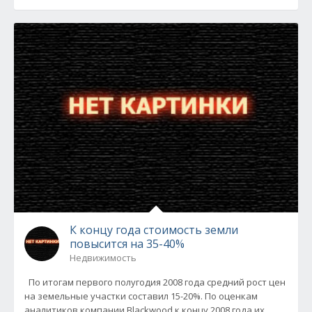
К концу года стоимость земли
повысится на 35-40%
Недвижимость
По итогам первого полугодия 2008 года средний рост цен
на земельные участки составил 15-20%. По оценкам
аналитиков компании Blackwood к концу 2008 года их