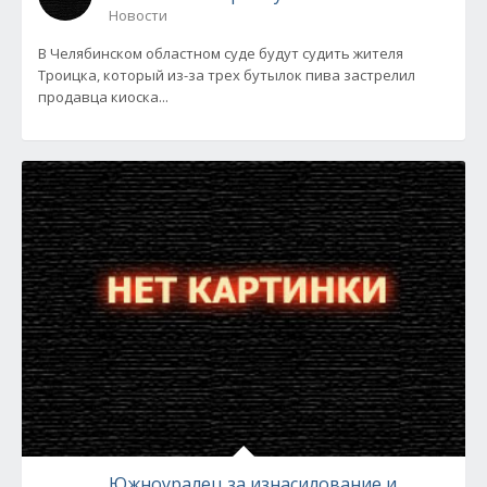
Новости
В Челябинском областном суде будут судить жителя
Троицка, который из-за трех бутылок пива застрелил
продавца киоска...
Южноуралец за изнасилование и