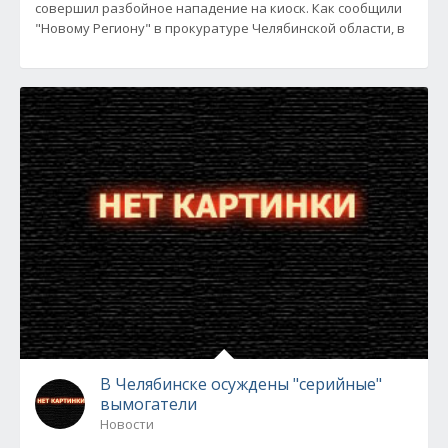
совершил разбойное нападение на киоск. Как сообщили
"Новому Региону" в прокуратуре Челябинской области, в
В Челябинске осуждены "серийные"
вымогатели
Новости