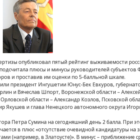
ертизы опубликовал пятый рейтинг выживаемости росс
о подсчитала плюсы и минусы руководителей субъектов
ров и проставив им оценки по 5-балльной шкале.
жили президент Ингушетии Юнус-Бек Евкуров, губернат
арлин и Вячеслав Шпорт, Воронежской области – Алексе
рловской области – Александр Козлов, Псковской обла
ир Якушев и глава Ненецкого автономного округа Игор
ора Петра Сумина на сегодняшний день 2 балла. При эт
чается в плюс «отсутствие очевидной кандидатуры на 
ми (например, в Златоусте)». В минус – приближение с