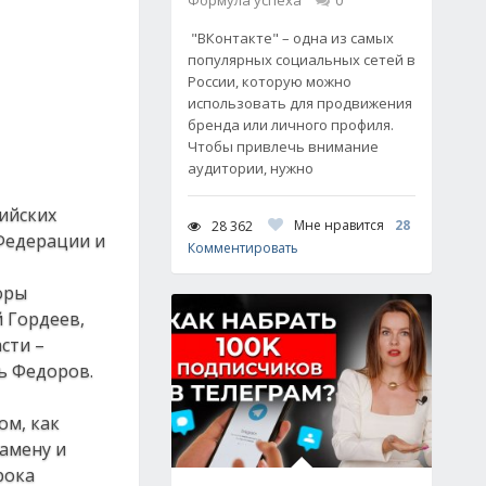
Формула успеха
0
"ВКонтакте" – одна из самых
популярных социальных сетей в
России, которую можно
использовать для продвижения
бренда или личного профиля.
Чтобы привлечь внимание
аудитории, нужно
ийских
Мне нравится
28
28 362
 Федерации и
Комментировать
оры
й Гордеев,
сти –
ь Федоров.
ом, как
замену и
рока