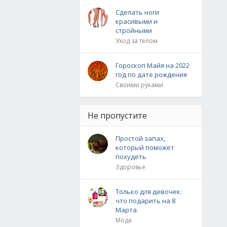
Сделать ноги
красивыми и
стройными
Уход за телом
Гороскоп Майя на 2022
год по дате рождения
Своими руками
Не пропустите
Простой запах,
который поможет
похудеть
Здоровье
Только для девочек:
что подарить на 8
Марта
Мода