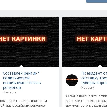
Составлен рейтинг
Президент о
политической
отставку тре
выживаемости глав
губернаторо
регионов
Новости
Новости
Сегодня президент Росси
увольнения нависла над почти
Медведев подписал сразу
ой глав российских регионов.
документов, определяющи