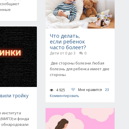
, сообщают
онные
Что делать,
если ребенок
часто болеет?
Дети от 0 до 3
0
Две стороны болезни Любая
болезнь для ребенка имеет две
стороны.
Мне нравится
23
4 925
авили тройку
Комментировать
 института
 (МИПЭ) и фонда
» обнародовали