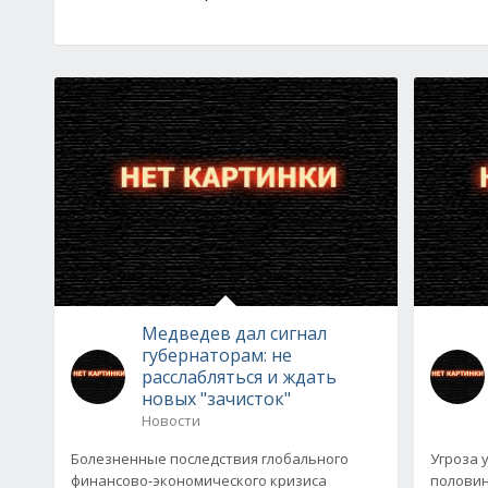
Медведев дал сигнал
губернаторам: не
расслабляться и ждать
новых "зачисток"
Новости
Болезненные последствия глобального
Угроза 
финансово-экономического кризиса
половин