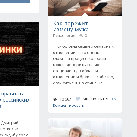
Как пережить
измену мужа
Психология
0
Психология семьи и семейных
отношений – это очень
сложный процесс, который
можно доверить только
специалисту в области
отношений и брака. Особенно,
если ситуация в семье не
тправил в
х российских
Мне нравится
46
10 667
в
Комментировать
и Дмитрий
 несколько
х судьбу трех