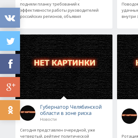
подняли планку требований к
Поводом
эффективности работы руководителей
удачные
российских регионов, объявил
внутри 
Губернатор Челябинской
области в зоне риска
Новости
Сегодня представлен очередной, уже
четвертый, рейтинг политической
Ротация