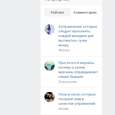
Рейтинг
Комментарии
4 упражнения, которые
следует выполнять
каждой женщине для
вытянутых, сухих
мышц.
Фитнес
Прости его и вернись:
почему и зачем
мужчины оправдывают
наших бывших
Психология
Позы в сексе, которые
послужат вам в
качестве упражнений
Интим