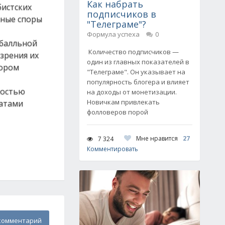
Как набрать
бистских
подписчиков в
нные споры
"Телеграме"?
Формула успеха
0
-балльной
Количество подписчиков —
зрения их
один из главных показателей в
бором
"Телеграме". Он указывает на
популярность блогера и влияет
ностью
на доходы от монетизации.
Новичкам привлекать
татами
фолловеров порой
Мне нравится
27
7 324
Комментировать
комментарий