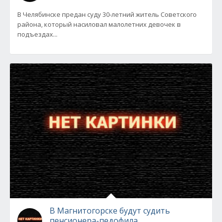
В Челябинске предан суду 30-летний житель Советского
района, который насиловал малолетних девочек в
подъездах...
В Магнитогорске будут судить
пенсионера-педофила