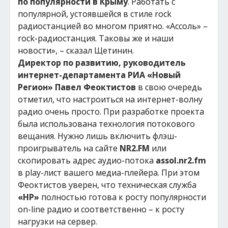
по популярности в Крыму
. Работать с
популярной, устоявшейся в стиле rock
радиостанцией во многом приятно. «Ассоль» –
rock-радиостанция. Таковы же и наши
новости», – сказал Щетинин.
Директор по развитию, руководитель
интернет-департамента
РИА «Новый
Регион» Павел Феоктистов
в свою очередь
отметил, что настроиться на интернет-волну
радио очень просто. При разработке проекта
была использована технология потокового
вещания. Нужно лишь включить флэш-
проигрыватель на сайте
NR
2.
FM
или
скопировать адрес аудио-потока
assol.nr2.fm
в play-лист вашего медиа-плейера. При этом
Феоктистов уверен, что техническая служба
«НР»
полностью готова к росту популярности
on-line радио и соответственно – к росту
нагрузки на сервер.