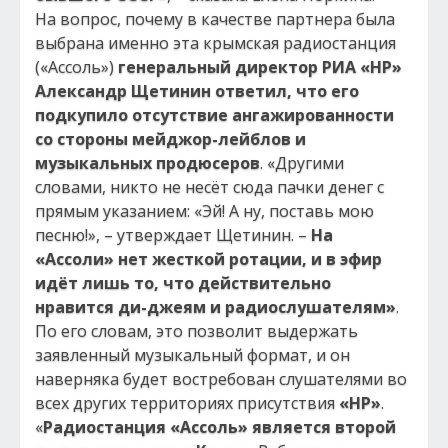
На вопрос, почему в качестве партнера была
выбрана именно эта крымская радиостанция
(«Ассоль»)
генеральный директор РИА «НР»
Александр Щетинин ответил, что его
подкупило отсутствие ангажированности
со стороны мейджор-лейблов и
музыкальных продюсеров
. «Другими
словами, никто не несёт сюда пачки денег с
прямым указанием: «Эй! А ну, поставь мою
песню!», – утверждает Щетинин. –
На
«Ассоли» нет жесткой ротации, и в эфир
идёт лишь то, что действительно
нравится ди-джеям и радиослушателям»
.
По его словам, это позволит выдержать
заявленный музыкальный формат, и он
наверняка будет востребован слушателями во
всех других территориях присутствия
«НР»
.
«
Радиостанция «Ассоль» является второй