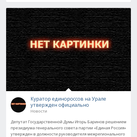
Куратор единороссов на Урале
утвержден официально
Новости
Депутат Государственной Думы Игорь Баринов решением
президиума генерального совета партии «Единая Россия»
утвержден в должности руководителя межрегионального