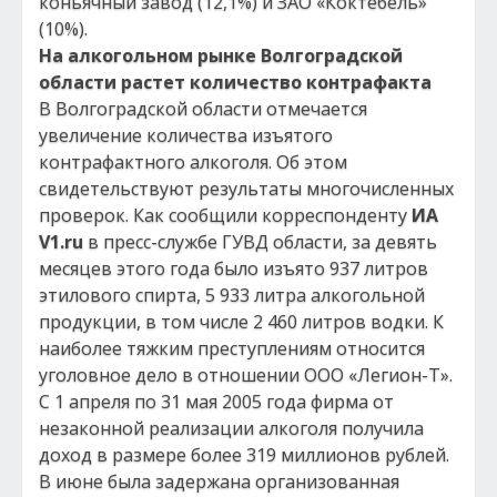
коньячный завод (12,1%) и ЗАО «Коктебель»
(10%).
На алкогольном рынке Волгоградской
области растет количество контрафакта
В Волгоградской области отмечается
увеличение количества изъятого
контрафактного алкоголя. Об этом
свидетельствуют результаты многочисленных
проверок. Как сообщили корреспонденту
ИА
V1.ru
в пресс-службе ГУВД области, за девять
месяцев этого года было изъято 937 литров
этилового спирта, 5 933 литра алкогольной
продукции, в том числе 2 460 литров водки. К
наиболее тяжким преступлениям относится
уголовное дело в отношении ООО «Легион-Т».
С 1 апреля по 31 мая 2005 года фирма от
незаконной реализации алкоголя получила
доход в размере более 319 миллионов рублей.
В июне была задержана организованная