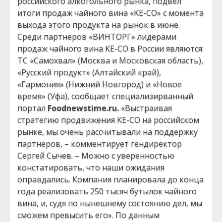
российского алкогольного рынка, подвел
итоги продаж чайного вина «KE-CO» с момента
выхода этого продукта на рынок в июне.
Среди партнеров «ВИНТОРГ» лидерами
продаж чайного вина KE-CO в России являются:
ТС «Самохвал» (Москва и Московская область),
«Русский продукт» (Алтайский край),
«Гармония» (Нижний Новгород) и «Новое
время» (Уфа), сообщает специализирванный
портал
Foodnewstime.ru.
«Выстраивая
стратегию продвижения KE-CO на российском
рынке, мы очень рассчитывали на поддержку
партнеров, – комментирует гендиректор
Сергей Сычев. – Можно с уверенностью
констатировать, что наши ожидания
оправдались. Компания планировала до конца
года реализовать 250 тысяч бутылок чайного
вина, и, судя по нынешнему состоянию дел, мы
сможем превысить его». По данным