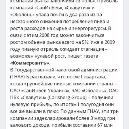
компании рынка закончили «в ноль». Прибыль
компаний «СанИнБев», «Славутич» и
«Оболонь» упала почти в два раза из-за
несезонного снижения потребления пива и
роста расходов на сырье и энергоресурсы. В
связи с этим 2008 год может закончиться
ростом объема рынка всего на 5%. Уже в 2009
году пивную отрасль ожидает стагнация –
возможен нулевой рост, пишет газета
«Коммерсантъ».
В Государственной налоговой администрации
(ГНАУ) Ъ рассказали, что после I квартала,
когда крупнейшие пивные компании страны –
ОАО «СанИнБев Украина», ЗАО «Оболонь», ОАО
ПБК «Славутич» (Сarlsberg Group) – получили
нулевую прибыль, по итогам I полугодия они
все же вышли в плюс. По данным ГНАУ, эти три
компании задекларировали более 3 млрд грн
валового дохода, прибыли составили 67 млн