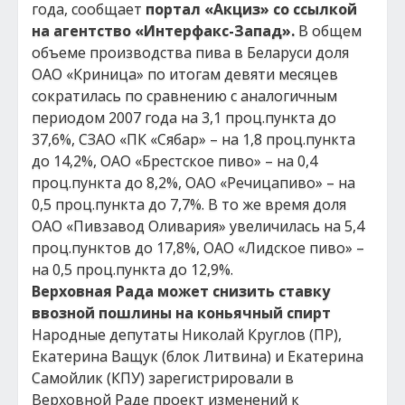
года, сообщает
портал «Акциз» со ссылкой
на агентство «Интерфакс-Запад».
В общем
объеме производства пива в Беларуси доля
ОАО «Криница» по итогам девяти месяцев
сократилась по сравнению с аналогичным
периодом 2007 года на 3,1 проц.пункта до
37,6%, СЗАО «ПК «Сябар» – на 1,8 проц.пункта
до 14,2%, ОАО «Брестское пиво» – на 0,4
проц.пункта до 8,2%, ОАО «Речицапиво» – на
0,5 проц.пункта до 7,7%. В то же время доля
ОАО «Пивзавод Оливария» увеличилась на 5,4
проц.пунктов до 17,8%, ОАО «Лидское пиво» –
на 0,5 проц.пункта до 12,9%.
Верховная Рада может снизить ставку
ввозной пошлины на коньячный спирт
Народные депутаты Николай Круглов (ПР),
Екатерина Ващук (блок Литвина) и Екатерина
Самойлик (КПУ) зарегистрировали в
Верховной Раде проект изменений к