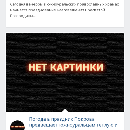
Сегодня вечером в южноуральских православных храмах
начнется празднование Благовещения Пресвятой
Богородицы...
Погода в праздник Покрова
предвещает южноуральцам теплую и