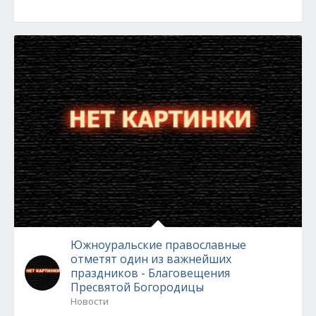
Южноуральские православные
отметят один из важнейших
праздников - Благовещения
Пресвятой Богородицы
Новости