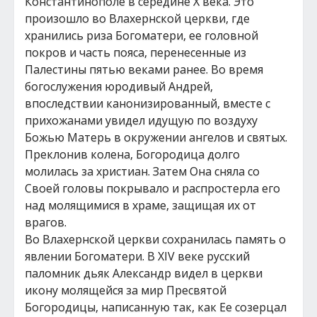
Константинополе в середине Х века. Это
произошло во Влахернской церкви, где
хранились риза Богоматери, ее головной
покров и часть пояса, перенесенные из
Палестины пятью веками ранее. Во время
богослужения юродивый Андрей,
впоследствии канонизированный, вместе с
прихожанами увидел идущую по воздуху
Божью Матерь в окружении ангелов и святых.
Преклонив колена, Богородица долго
молилась за христиан. Затем Она сняла со
Своей головы покрывало и распростерла его
над молящимися в храме, защищая их от
врагов.
Во Влахернской церкви сохранилась память о
явлении Богоматери. В XIV веке русский
паломник дьяк Александр видел в церкви
икону молящейся за мир Пресвятой
Богородицы, написанную так, как Ее созерцал