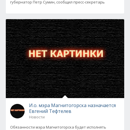
губернатор Петр Сумин, сообщил пресс-секретарь
И.о. мэра Магнитогорска назначается
Евгений Тефтелев
Новости
Обязанности мэра Магнитогорска будет исполнять