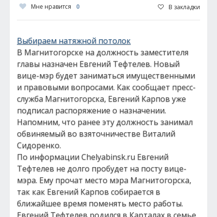
Мне нравится
0
В закладки
Выбираем натяжной потолок
В Магнитогорске на должность заместителя
главы назначен Евгений Тефтелев. Новый
вице-мэр будет заниматься имущественными
и правовыми вопросами. Как сообщает пресс-
служба Магнитогорска, Евгений Карпов уже
подписал распоряжение о назначении.
Напомним, что ранее эту должность занимал
обвиняемый во взяточничестве Виталий
Сидоренко.
По информации Chelyabinsk.ru Евгений
Тефтелев не долго пробудет на посту вице-
мэра. Ему прочат место мэра Магнитогорска,
так как Евгений Карпов собирается в
ближайшее время поменять место работы.
Евгений Тефтелев родился в Карталах в семье