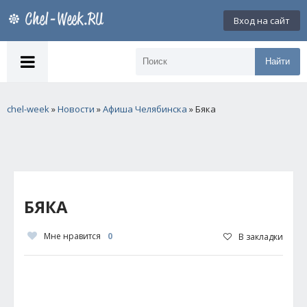
Вход на сайт
Найти
chel-week
»
Новости
»
Афиша Челябинска
» Бяка
БЯКА
Мне нравится
0
В закладки